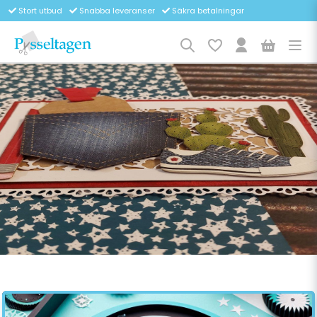
Stort utbud
Snabba leveranser
Säkra betalningar