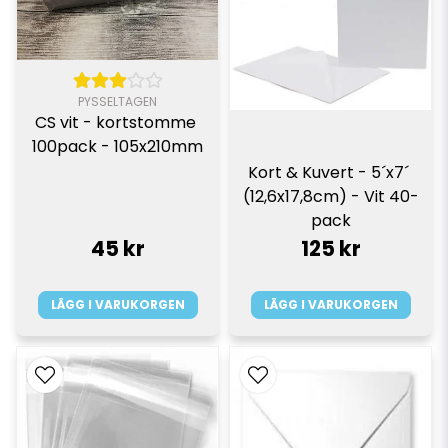
PYSSELTAGEN
CS vit - kortstomme 
100pack - 105x210mm
Kort & Kuvert - 5´x7´ 
(12,6x17,8cm) - Vit 40-
pack
45 kr
125 kr
LÄGG I VARUKORGEN
LÄGG I VARUKORGEN