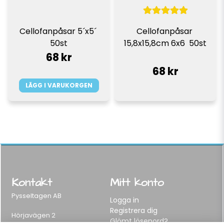
Cellofanpåsar 5´x5´ 
Cellofanpåsar 
50st
15,8x15,8cm 6x6  50st
68 kr
68 kr
LÄGG I VARUKORGEN
Kontakt
Mitt konto
Pysseltagen AB
Logga in
Registrera dig
Hörjavägen 2
Glömt lösenord?