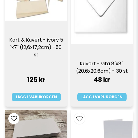
Kort & Kuvert - ivory 5
´x7´ (12,6x17,2cm) -50 
st
Kuvert - vita 8´x8´ 
(20,6x20,6cm) - 30 st
125 kr
48 kr
LÄGG I VARUKORGEN
LÄGG I VARUKORGEN