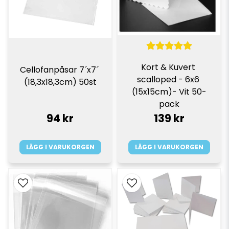
Kort & Kuvert 
Cellofanpåsar 7´x7´ 
scalloped - 6x6 
(18,3x18,3cm) 50st
(15x15cm)- Vit 50-
pack
94 kr
139 kr
LÄGG I VARUKORGEN
LÄGG I VARUKORGEN