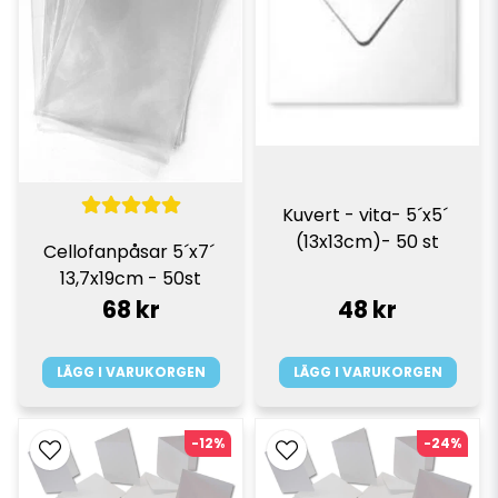
Kuvert - vita- 5´x5´ 
(13x13cm)- 50 st
Cellofanpåsar 5´x7´ 
13,7x19cm - 50st
68 kr
48 kr
LÄGG I VARUKORGEN
LÄGG I VARUKORGEN
-12%
-24%