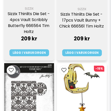
SIZZIX
SIZZIX
Sizzix Thinlits Die Set - 
Sizzix Thinlits Die Set - 
4pcs Vault Scribbly 
17pcs Vault Bunny + 
Butterfly 666564 Tim 
Chick 666561 Tim Holtz 
Holtz 
209 kr
209 kr
LÄGG I VARUKORGEN
LÄGG I VARUKORGEN
-15%