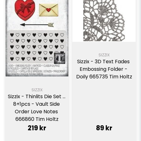
SIZZIX
Sizzix - 3D Text Fades 
Embossing Folder - 
Doily 665735 Tim Holtz
SIZZIX
Sizzix - Thinlits Die Set - 
8+1pcs - Vault Side 
Order Love Notes 
666860 Tim Holtz
219 kr
89 kr