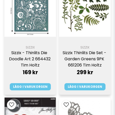
SIZZIX
SIZZIX
Sizzix - Thinlits Die  
Sizzix Thinlits Die Set - 
Doodle Art 2 664432 
Garden Greens 9PK 
Tim Holtz
661206 Tim Holtz
169 kr
299 kr
LÄGG I VARUKORGEN
LÄGG I VARUKORGEN