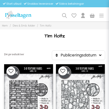
Stort utbud
Snabba leveranser
Säkra betalningar
Hem
Dies & Emb. folder
Tim Holtz
Tim Holtz
24 produkter
Publiceringsdatum