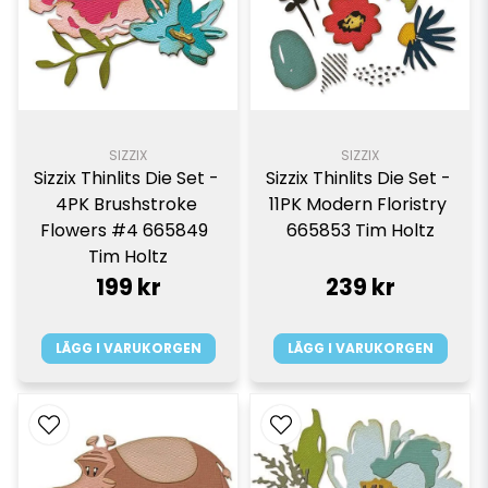
SIZZIX
SIZZIX
Sizzix Thinlits Die Set - 
Sizzix Thinlits Die Set - 
4PK Brushstroke 
11PK Modern Floristry 
Flowers #4 665849  
665853 Tim Holtz
Tim Holtz
199 kr
239 kr
LÄGG I VARUKORGEN
LÄGG I VARUKORGEN