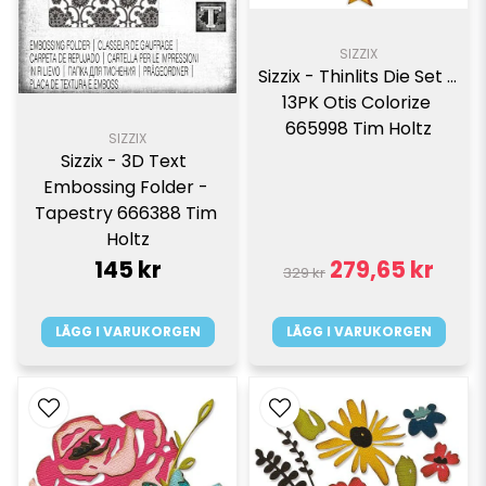
SIZZIX
Sizzix - Thinlits Die Set - 
13PK Otis Colorize 
665998 Tim Holtz
SIZZIX
Sizzix - 3D Text  
Embossing Folder - 
Tapestry 666388 Tim 
Holtz
145 kr
279,65 kr
329 kr
LÄGG I VARUKORGEN
LÄGG I VARUKORGEN