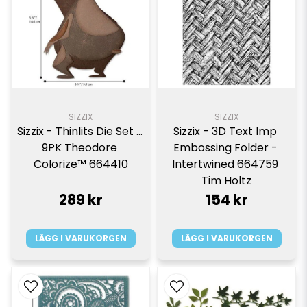
SIZZIX
SIZZIX
Sizzix - Thinlits Die Set - 
Sizzix - 3D Text Imp 
9PK Theodore 
Embossing Folder - 
Colorize™ 664410
Intertwined 664759 
Tim Holtz
289 kr
154 kr
LÄGG I VARUKORGEN
LÄGG I VARUKORGEN