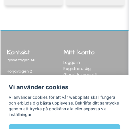
Kontakt
Mitt konto
Pysseltagen AB
Logga in
Registrera dig
Hörjavägen 2
Glömt lösenord?
282 34 Tyringe, Sweden
Telefon:
0451-155 65
Vi använder cookies
E-post:
info@pysseltagen.se
Vi använder cookies för att vår webbplats skall fungera
och erbjuda dig bästa upplevelse. Bekräfta ditt samtycke
Info
Följ oss
genom att trycka på godkänn alla eller anpassa via
inställningar
Varumärken
Facebook
Köpvillkor
Instagram
Om oss