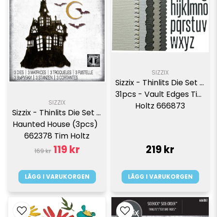
SIZZIX
Sizzix - Thinlits Die Set - 
31pcs - Vault Edges Tim 
SIZZIX
Holtz 666873
Sizzix - Thinlits Die Set -  
Haunted House (3pcs)  
662378 Tim Holtz
119 kr
219 kr
169 kr
LÄGG I VARUKORGEN
LÄGG I VARUKORGEN