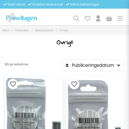
Stort utbud
Snabba leveranser
Säkra betalningar
Hem
Produkter
Dekorationer
Övrigt
Övrigt
55 produkter
Publiceringsdatum