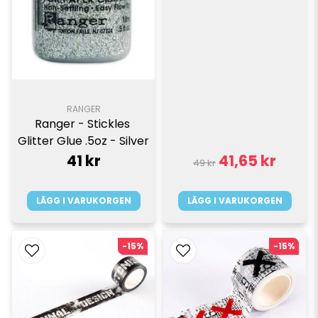
RANGER
Ranger - Stickles 
Glitter Glue .5oz - Silver
41 kr
41,65 kr
49 kr
LÄGG I VARUKORGEN
LÄGG I VARUKORGEN
-15%
-15%