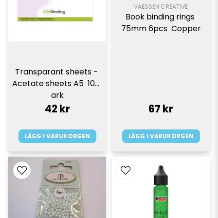
VAESSEN CREATIVE
Book binding rings 
75mm 6pcs  Copper
Transparant sheets - 
Acetate sheets A5  10st 
ark
42 kr
67 kr
LÄGG I VARUKORGEN
LÄGG I VARUKORGEN