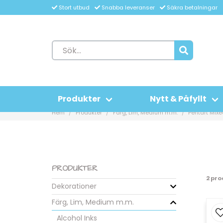
Stort utbud
Snabba leveranser
Säkra betalningar
Produkter
Nytt & Påfyllt
Hem
Produkter
Färg, Lim, Medium m.m.
Pentart Mix
PRODUKTER
2 pr
Dekorationer
Färg, Lim, Medium m.m.
Alcohol Inks