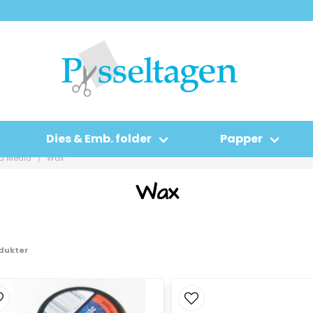
Dies & Emb. folder
Papper
ed Media
Wax
Wax
odukter