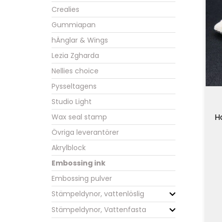
Crealies
Gummiapan
hÄnglar & Wings
Lezia Zgharda
Nellies choice
Pysseltagens
Studio Light
H
Wax seal stamp
Övriga leverantörer
Akrylblock
Embossing ink
Embossing pulver
Stämpeldynor, vattenlöslig
Stämpeldynor, Vattenfasta