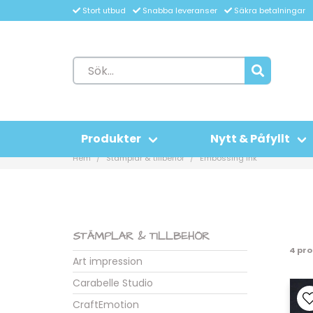
Stort utbud
Snabba leveranser
Säkra betalningar
Produkter
Nytt & Påfyllt
Hem
Stämplar & tillbehör
Embossing ink
STÄMPLAR & TILLBEHÖR
4 pr
Art impression
Carabelle Studio
CraftEmotion