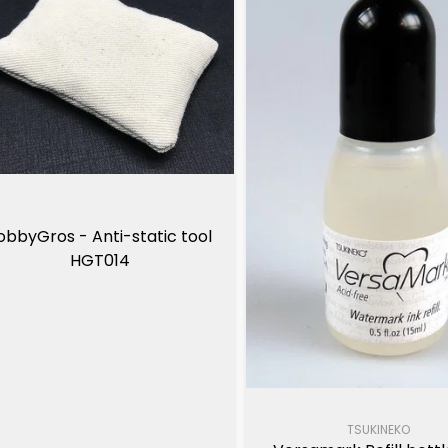
obbyGros - Anti-static tool 
HGT014
TSUKINEKO