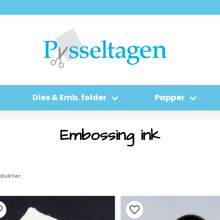
Dies & Emb. folder
Papper
Embossing ink
odukter