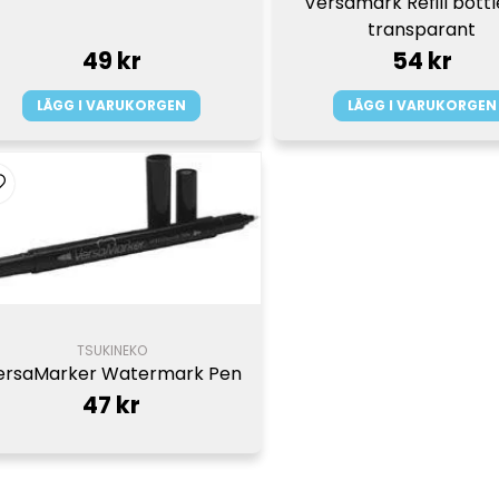
Versamark Refill bottle
transparant
49 kr
54 kr
LÄGG I VARUKORGEN
LÄGG I VARUKORGEN
TSUKINEKO
ersaMarker Watermark Pen
47 kr