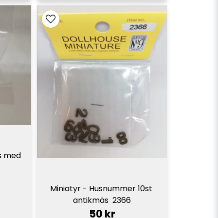
s med 
Miniatyr - Husnummer 10st 
antikmäs  2366
50 kr