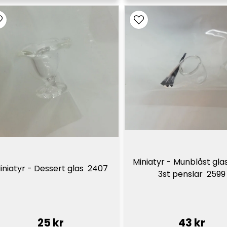
Miniatyr - Munblåst gla
iniatyr - Dessert glas  2407
3st penslar  2599
25 kr
43 kr