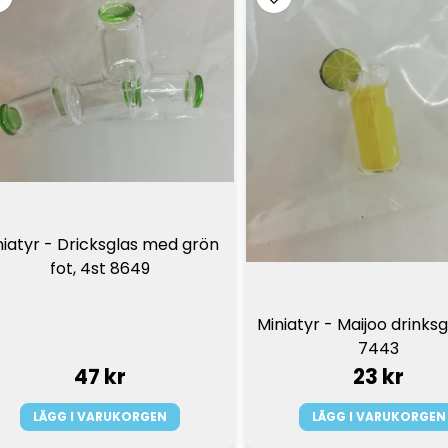
niatyr - Dricksglas med grön 
fot, 4st 8649
Miniatyr - Maijoo drinksgla
7443
47 kr
23 kr
LÄGG I VARUKORGEN
LÄGG I VARUKORGEN