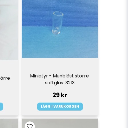
Miniatyr - Munblåst större 
rre   
saftglas  3213
29 kr
LÄGG I VARUKORGEN