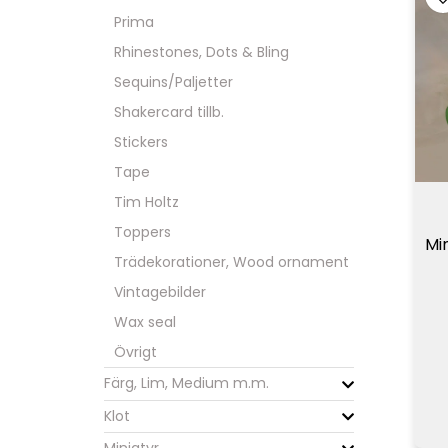
Prima
Rhinestones, Dots & Bling
Sequins/Paljetter
Shakercard tillb.
Stickers
Tape
Tim Holtz
Toppers
Mi
Trädekorationer, Wood ornament
Vintagebilder
Wax seal
Övrigt
Färg, Lim, Medium m.m.
Klot
Miniatyr