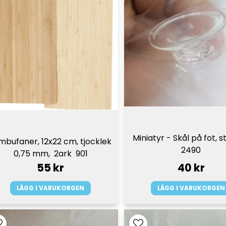
Miniatyr - Skål på fot, stö
bufaner, 12x22 cm, tjocklek 
2490
0,75 mm,  2ark  901
55 kr
40 kr
LÄGG I VARUKORGEN
LÄGG I VARUKORGEN