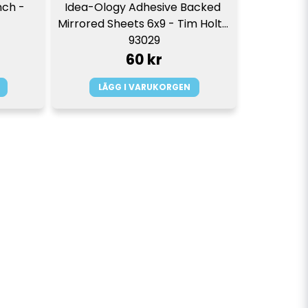
ch - 
Idea-Ology Adhesive Backed 
Mirrored Sheets 6x9 - Tim Holtz 
93029
60 kr
LÄGG I VARUKORGEN