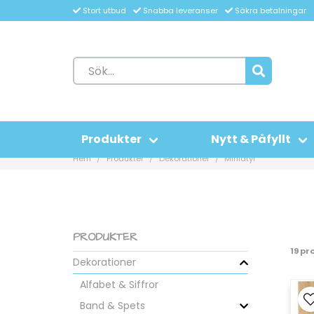
Stort utbud
Snabba leveranser
Säkra betalningar
Produkter
Nytt & Påfyllt
Hem
Produkter
Dekorationer
Miniatyr
PRODUKTER
19 pr
Dekorationer
Alfabet & Siffror
Band & Spets