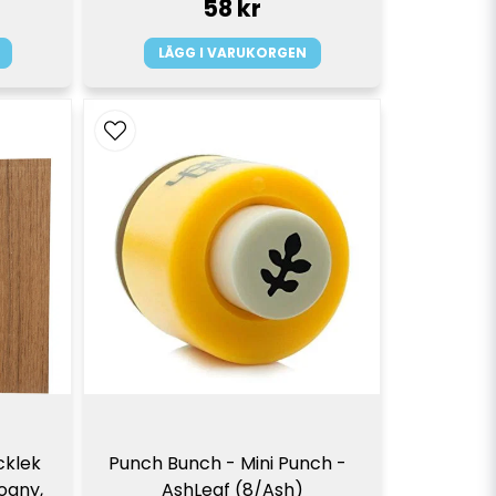
58 kr
LÄGG I VARUKORGEN
klek 
Punch Bunch - Mini Punch -  
gny, 
AshLeaf (8/Ash)