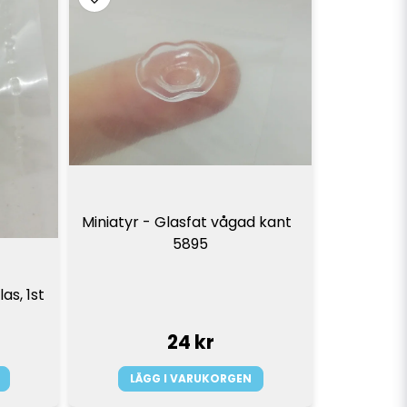
Miniatyr - Glasfat vågad kant  
5895
s, 1st 
24 kr
LÄGG I VARUKORGEN