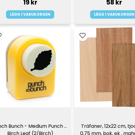
19 kr
58 kr
LÄGG I VARUKORGEN
LÄGG I VARUKORGEN
nch Bunch - Medium Punch - 
Träfaner, 12x22 cm, tjoc
Birch Leaf (2/Birch)
0,75 mm, bok, ek , maho