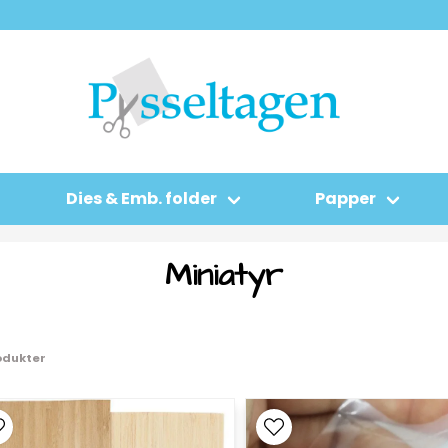
Dies & Emb. folder
Papper
Miniatyr
odukter