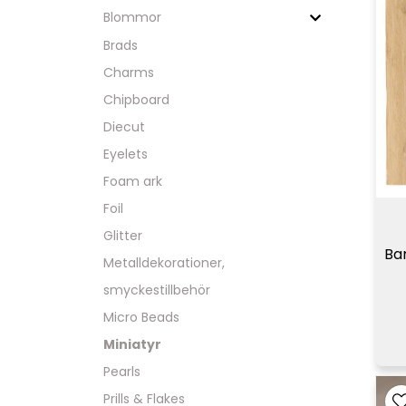
Blommor
Brads
Charms
Chipboard
Diecut
Eyelets
Foam ark
Foil
Glitter
Bam
Metalldekorationer,
smyckestillbehör
Micro Beads
Miniatyr
Pearls
Prills & Flakes