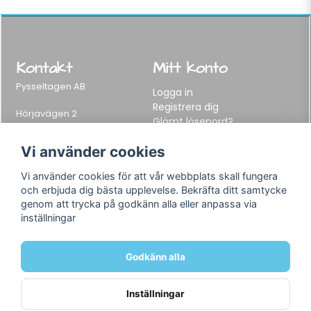
Kontakt
Mitt konto
Pysseltagen AB
Logga in
Registrera dig
Hörjavägen 2
Glömt lösenord?
282 34 Tyringe, Sweden
Telefon:
0451-155 65
Vi använder cookies
E-post:
info@pysseltagen.se
Vi använder cookies för att vår webbplats skall fungera
och erbjuda dig bästa upplevelse. Bekräfta ditt samtycke
Info
Följ oss
genom att trycka på godkänn alla eller anpassa via
inställningar
Varumärken
Facebook
Köpvillkor
Instagram
Om oss
Godkänn alla
Kontakt
Inställningar