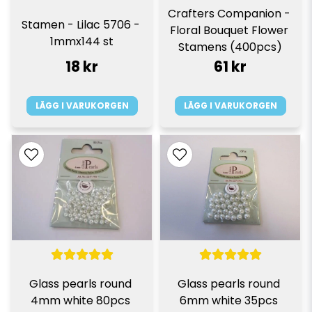
Crafters Companion - 
Stamen - Lilac 5706 - 
Floral Bouquet Flower 
1mmx144 st
Stamens (400pcs)
18 kr
61 kr
LÄGG I VARUKORGEN
LÄGG I VARUKORGEN
Glass pearls round 
Glass pearls round 
4mm white 80pcs 
6mm white 35pcs 