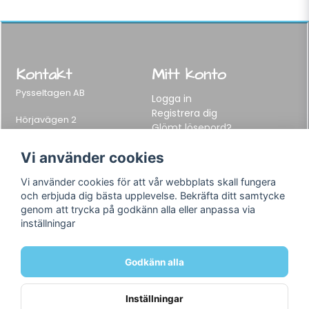
Kontakt
Mitt konto
Pysseltagen AB
Logga in
Registrera dig
Hörjavägen 2
Glömt lösenord?
282 34 Tyringe, Sweden
Telefon:
0451-155 65
Vi använder cookies
E-post:
info@pysseltagen.se
Vi använder cookies för att vår webbplats skall fungera
och erbjuda dig bästa upplevelse. Bekräfta ditt samtycke
Info
Följ oss
genom att trycka på godkänn alla eller anpassa via
inställningar
Varumärken
Facebook
Köpvillkor
Instagram
Om oss
Godkänn alla
Kontakt
Inställningar