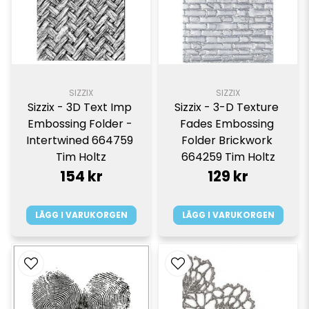
SIZZIX
SIZZIX
Sizzix - 3D Text Imp 
Sizzix - 3-D Texture 
Embossing Folder - 
Fades Embossing 
Intertwined 664759 
Folder Brickwork 
Tim Holtz
664259 Tim Holtz
154 kr
129 kr
LÄGG I VARUKORGEN
LÄGG I VARUKORGEN