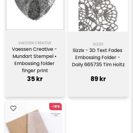
VAESSEN CREATIVE
SIZZIX
Vaessen Creative - 
Sizzix - 3D Text Fades 
Mundart Stempel • 
Embossing Folder - 
Embossing folder 
Doily 665735 Tim Holtz
finger print
35 kr
89 kr
-18%