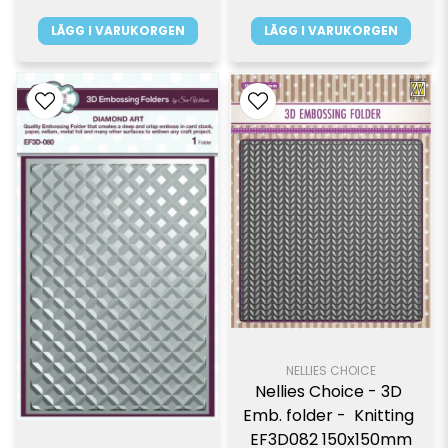
LÄGG I VARUKORGEN
LÄGG I VARUKORGEN
NELLIES CHOICE
Nellies Choice - 3D 
Emb. folder -  Knitting 
EF3D082 150x150mm