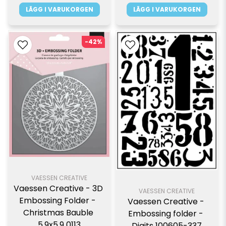
LÄGG I VARUKORGEN
LÄGG I VARUKORGEN
-42%
VAESSEN CREATIVE
Vaessen Creative - 3D 
VAESSEN CREATIVE
Embossing Folder -  
Vaessen Creative - 
Christmas Bauble 
Embossing folder - 
5.9x5.9 0113
Digits 100605-337