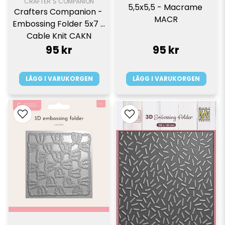
CRAFTER´S COMPANION
5,5x5,5 - Macrame 
Crafters Companion - 
MACR
Embossing Folder 5x7 - 
Cable Knit CAKN
95 kr
95 kr
LÄGG I VARUKORGEN
LÄGG I VARUKORGEN