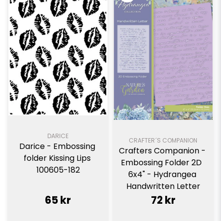
DARICE
CRAFTER´S COMPANION
Darice - Embossing 
Crafters Companion - 
folder Kissing Lips 
Embossing Folder 2D  
100605-182
6x4" - Hydrangea 
Handwritten Letter
65 kr
72 kr