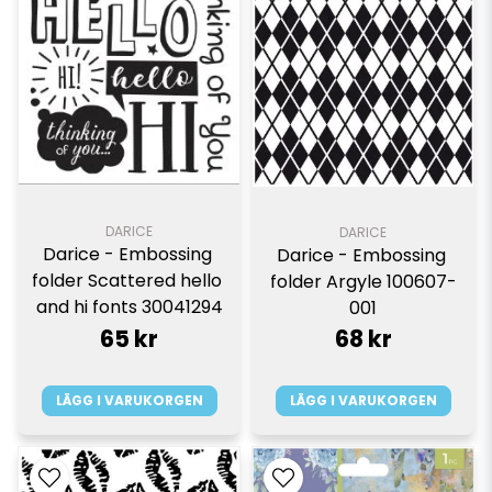
DARICE
DARICE
Darice - Embossing 
Darice - Embossing 
folder Scattered hello 
folder Argyle 100607-
and hi fonts 30041294
001
65 kr
68 kr
LÄGG I VARUKORGEN
LÄGG I VARUKORGEN