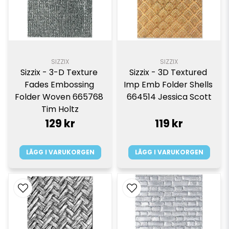
SIZZIX
SIZZIX
Sizzix - 3-D Texture 
Sizzix - 3D Textured 
Fades Embossing 
Imp Emb Folder Shells 
Folder Woven 665768 
664514 Jessica Scott
Tim Holtz
129 kr
119 kr
LÄGG I VARUKORGEN
LÄGG I VARUKORGEN