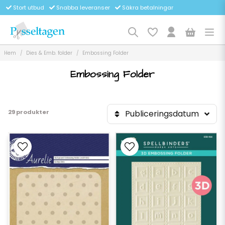
Stort utbud
Snabba leveranser
Säkra betalningar
Hem
Dies & Emb. folder
Embossing Folder
Embossing Folder
29 produkter
Publiceringsdatum