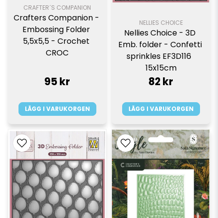
CRAFTER´S COMPANION
Crafters Companion - 
NELLIES CHOICE
Embossing Folder 
Nellies Choice - 3D 
5,5x5,5 - Crochet 
Emb. folder - Confetti 
CROC
sprinkles EF3D116  
15x15cm
95 kr
82 kr
LÄGG I VARUKORGEN
LÄGG I VARUKORGEN