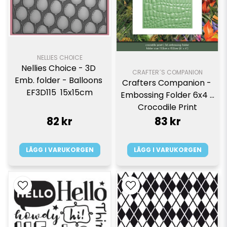
NELLIES CHOICE
Nellies Choice - 3D 
CRAFTER´S COMPANION
Emb. folder - Balloons 
Crafters Companion - 
EF3D115  15x15cm
Embossing Folder 6x4 - 
Crocodile Print
82 kr
83 kr
LÄGG I VARUKORGEN
LÄGG I VARUKORGEN