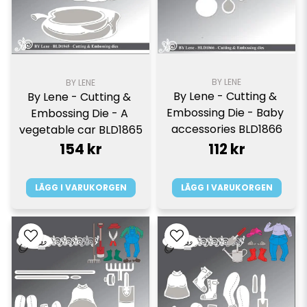
BY LENE
BY LENE
By Lene - Cutting & 
By Lene - Cutting & 
Embossing Die - Baby 
Embossing Die - A 
accessories BLD1866
vegetable car BLD1865
154 kr
112 kr
LÄGG I VARUKORGEN
LÄGG I VARUKORGEN