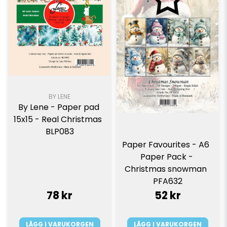
BY LENE
By Lene - Paper pad 
15x15 - Real Christmas  
BLP083
Paper Favourites - A6  
Paper Pack - 
Christmas snowman  
PFA632
78 kr
52 kr
LÄGG I VARUKORGEN
LÄGG I VARUKORGEN