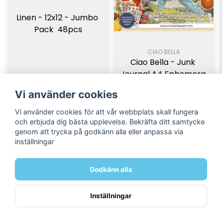
Linen - 12x12 - Jumbo 
Pack  48pcs
CIAO BELLA
Ciao Bella - Junk 
Journal A4 Ephemera 
Book - Sports days 
Vi använder cookies
32pcs  CBB024
299 kr
149 kr
Vi använder cookies för att vår webbplats skall fungera
och erbjuda dig bästa upplevelse. Bekräfta ditt samtycke
genom att trycka på godkänn alla eller anpassa via
LÄGG I VARUKORGEN
LÄGG I VARUKORGEN
inställningar
Godkänn alla
Inställningar