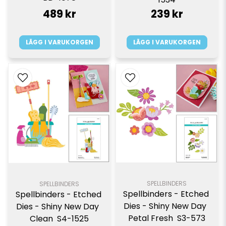
489 kr
239 kr
LÄGG I VARUKORGEN
LÄGG I VARUKORGEN
SPELLBINDERS
SPELLBINDERS
Spellbinders - Etched 
Spellbinders - Etched 
Dies - Shiny New Day  
Dies - Shiny New Day  
Petal Fresh  S3-573
Clean  S4-1525