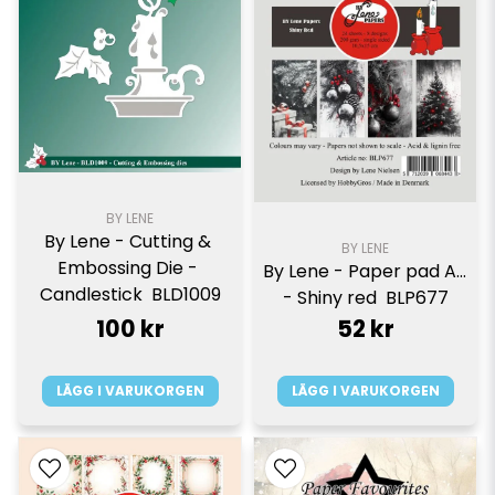
BY LENE
By Lene - Cutting & 
BY LENE
Embossing Die - 
By Lene - Paper pad A6 
Candlestick  BLD1009
- Shiny red  BLP677
100 kr
52 kr
LÄGG I VARUKORGEN
LÄGG I VARUKORGEN