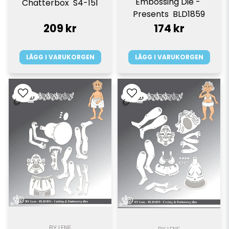
Embossing Die - 
Chatterbox  S4-151
Presents  BLD1859
209 kr
174 kr
LÄGG I VARUKORGEN
LÄGG I VARUKORGEN
BY LENE