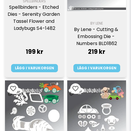
SPELLBINDERS
Spellbinders - Etched 
Dies - Serenity Garden 
Tassel Flower and 
BY LENE
Ladybugs S4-1482
By Lene - Cutting & 
Embossing Die - 
Numbers BLD1862
199 kr
219 kr
LÄGG I VARUKORGEN
LÄGG I VARUKORGEN