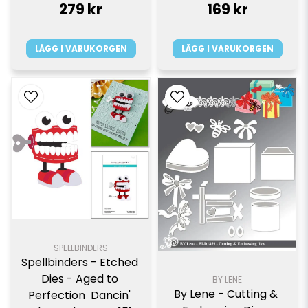
279 kr
169 kr
LÄGG I VARUKORGEN
LÄGG I VARUKORGEN
SPELLBINDERS
Spellbinders - Etched 
Dies - Aged to 
BY LENE
By Lene - Cutting & 
Perfection  Dancin' 