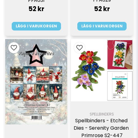
PFA631
52 kr
52 kr
LÄGG I VARUKORGEN
LÄGG I VARUKORGEN
SPELLBINDERS
Spellbinders - Etched 
Dies - Serenity Garden 
Primrose S2-447