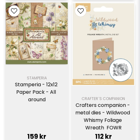
STAMPERIA
Stamperia - 12x12 
Paper Pack - All 
CRAFTER´S COMPANION
around
Crafters companion - 
metal dies - Wildwood 
Whismy Foliage 
Wreath  FOWR
159 kr
112 kr