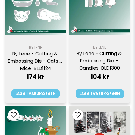
BY LENE
BY LENE
By Lene - Cutting & 
By Lene - Cutting & 
Embossing Die - 
Embossing Die - Cats & 
Candles  BLD1300
Mice  BLD1124
174 kr
104 kr
LÄGG I VARUKORGEN
LÄGG I VARUKORGEN