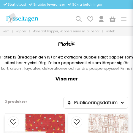
Stort utbud
Snabba leveranser
Säkra betalningar
Hem
Papper
Mönstrat Papper, Pappersserier m. tillbehör
Piatek
Piatek
Piatek 13 (fredagen den 13) är ett kraftigare dubbelsidigt papper som
oftast har mycket färg. En bra papperskvalitet som lämpar sig för
kort, album, layouter, dekorationer och andra papperspyssel. Finns i
12x12 och 6x6
Visa mer
3 produkter
Publiceringsdatum