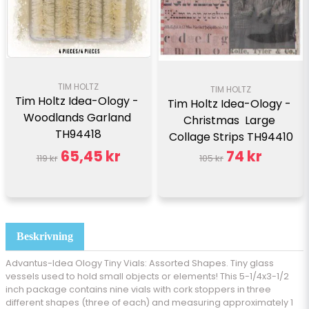
TIM HOLTZ
TIM HOLTZ
Tim Holtz Idea-Ology - 
Tim Holtz Idea-Ology - 
Woodlands Garland 
Christmas  Large 
TH94418
Collage Strips TH94410
65,45 kr
74 kr
119 kr
105 kr
Beskrivning
Advantus-Idea Ology Tiny Vials: Assorted Shapes. Tiny glass
vessels used to hold small objects or elements! This 5-1/4x3-1/2
inch package contains nine vials with cork stoppers in three
different shapes (three of each) and measuring approximately 1