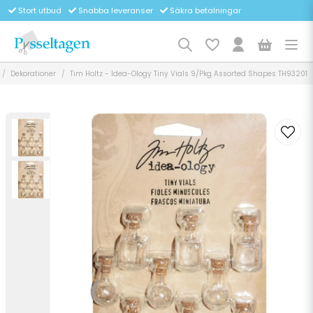
Stort utbud
Snabba leveranser
Säkra betalningar
Dekorationer
Tim Holtz - Idea-Ology Tiny Vials 9/Pkg Assorted Shapes TH93201