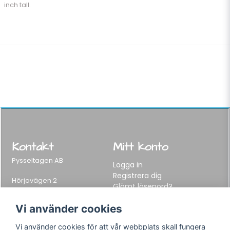
inch tall.
Kontakt
Mitt konto
Pysseltagen AB
Logga in
Registrera dig
Hörjavägen 2
Glömt lösenord?
282 34 Tyringe, Sweden
Telefon:
0451-155 65
Vi använder cookies
E-post:
info@pysseltagen.se
Vi använder cookies för att vår webbplats skall fungera