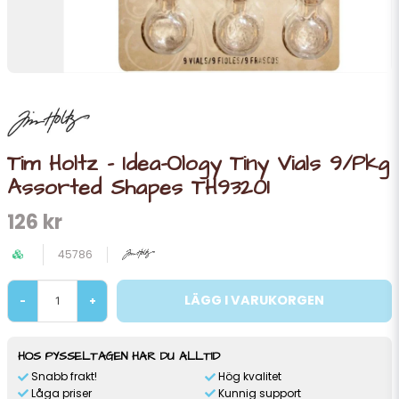
Tim Holtz - Idea-Ology Tiny Vials 9/Pkg
Assorted Shapes TH93201
126 kr
45786
LÄGG I VARUKORGEN
-
+
HOS PYSSELTAGEN HAR DU ALLTID
Snabb frakt!
Hög kvalitet
Låga priser
Kunnig support