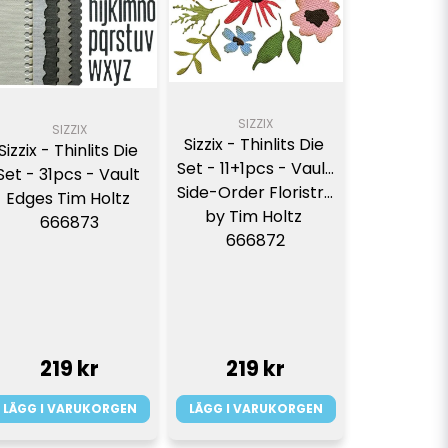
SIZZIX
SIZZIX
Sizzix - Thinlits Die 
Sizzix - Thinlits Die 
Set - 11+1pcs - Vault 
Set - 31pcs - Vault 
Side-Order Floristry 
Edges Tim Holtz 
by Tim Holtz 
666873
666872
219 kr
219 kr
LÄGG I VARUKORGEN
LÄGG I VARUKORGEN