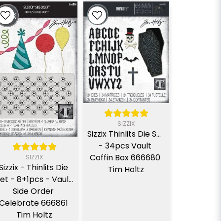
SIZZIX
Sizzix Thinlits Die Set 
- 34pcs Vault 
Coffin Box 666680 
SIZZIX
Sizzix - Thinlits Die 
Tim Holtz
et - 8+1pcs - Vault 
Side Order 
Celebrate 666861 
Tim Holtz