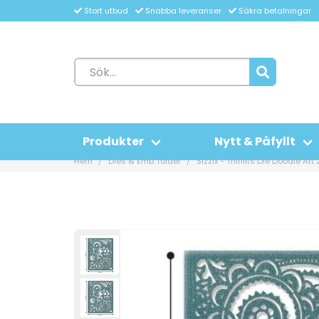
Stort utbud
Snabba leveranser
Säkra betalningar
Produkter
Nytt & Påfyllt
Hem
Dies & Emb. folder
Sizzix - Thinlits Die Doodle Ar