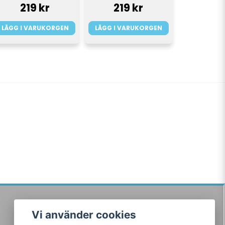
219 kr
219 kr
LÄGG I VARUKORGEN
LÄGG I VARUKORGEN
Vi använder cookies
Följ oss