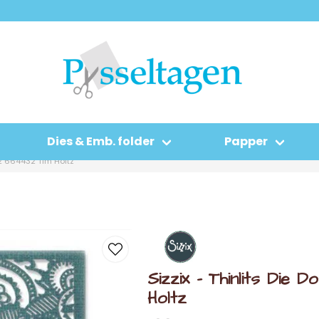
Dies & Emb. folder
Papper
t 2 664432 Tim Holtz
Sizzix - Thinlits Die
Holtz