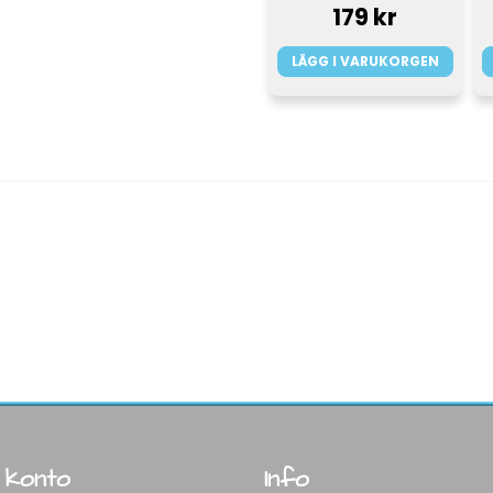
179 kr
LÄGG I VARUKORGEN
 konto
Info