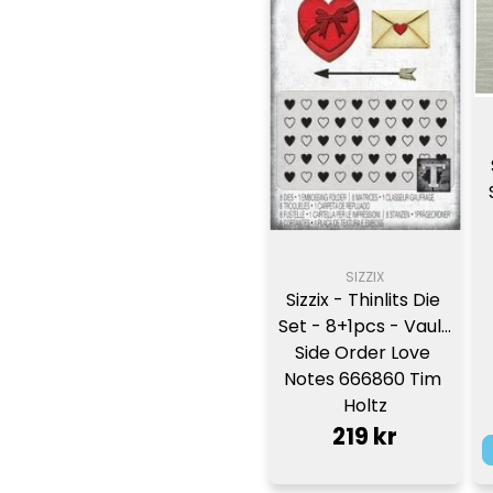
SIZZIX
Sizzix - Thinlits Die 
Set - 8+1pcs - Vault 
Side Order Love 
Notes 666860 Tim 
Holtz
219 kr