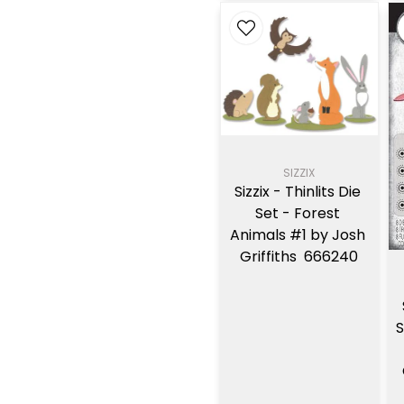
SIZZIX
Sizzix - Thinlits Die 
Set - Forest 
Animals #1 by Josh 
Griffiths  666240
S