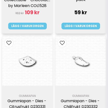
by Marleen COL1528
109 kr
59 kr
162 kr
LÄGG I VARUKORGEN
LÄGG I VARUKORGEN
GUMMIAPAN
GUMMIAPAN
Gummiapan - Dies - 
Gummiapan - Dies - 
Citrusfrukt D230331
Chilifrukt D230332