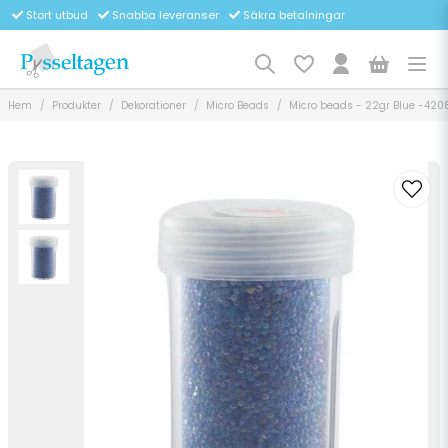
Stort utbud
Snabba leveranser
Säkra betalningar
Hem
Produkter
Dekorationer
Micro Beads
Micro beads - 22gr Blue -420