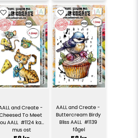
AALL and Create - 
AALL and Create - 
Buttercream Birdy 
Cheesed To Meet 
Bliss AALL  #1139 
ou AALL  #1124 katt 
fågel
mus ost