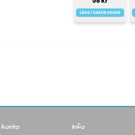
58 kr
LÄGG I VARUKORGEN
 konto
Info