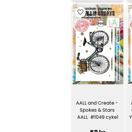
AALL and Create - 
Spokes & Stars 
Y
AALL  #1049 cykel