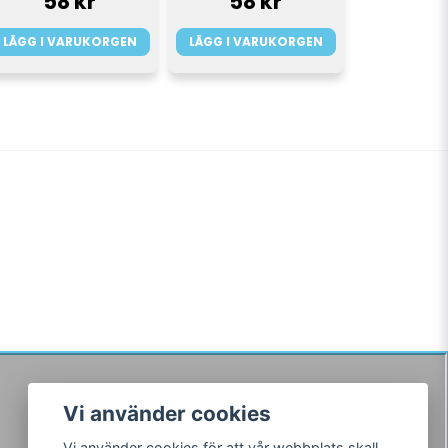
58 kr
58 kr
LÄGG I VARUKORGEN
LÄGG I VARUKORGEN
Vi använder cookies
Följ oss
Vi använder cookies för att vår webbplats skall