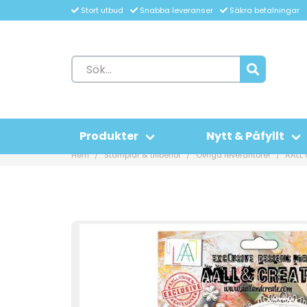
Stort utbud
Snabba leveranser
Säkra betalningar
Produkter
Nytt & Påfyllt
Hem
Stämplar & tillbehör
Övriga leverantörer
AALL 