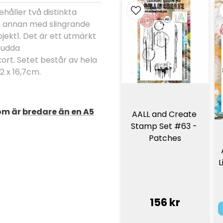
ehåller två distinkta
en annan med slingrande
rojekt1. Det är ett utmärkt
 udda
t. Setet består av hela
2 x 16,7cm.
om är
bredare än en A5
AALL and Create 
Stamp Set #63 - 
Patches
L
156 kr