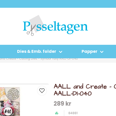
Dies & Emb. folder
Papper
and Create - Cutting Dies - Symbol Tally AALL-DI-040
AALL and Create - Cu
AALL-DI-040
289 kr
84881