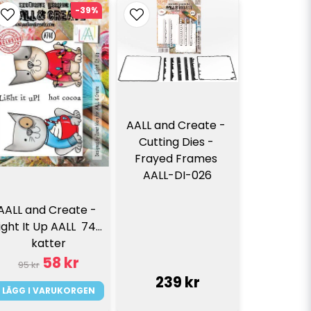
-39%
AALL and Create - 
Cutting Dies - 
Frayed Frames 
AALL-DI-026
AALL and Create - 
ight It Up AALL  740 
katter
58 kr
95 kr
239 kr
LÄGG I VARUKORGEN