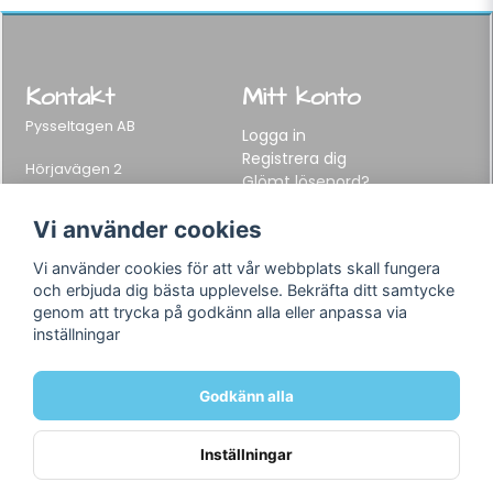
Kontakt
Mitt konto
Pysseltagen AB
Logga in
Registrera dig
Hörjavägen 2
Glömt lösenord?
282 34 Tyringe, Sweden
Telefon:
0451-155 65
Vi använder cookies
E-post:
info@pysseltagen.se
Vi använder cookies för att vår webbplats skall fungera
och erbjuda dig bästa upplevelse. Bekräfta ditt samtycke
Info
Följ oss
genom att trycka på godkänn alla eller anpassa via
inställningar
Varumärken
Facebook
Köpvillkor
Instagram
Om oss
Godkänn alla
Kontakt
Inställningar