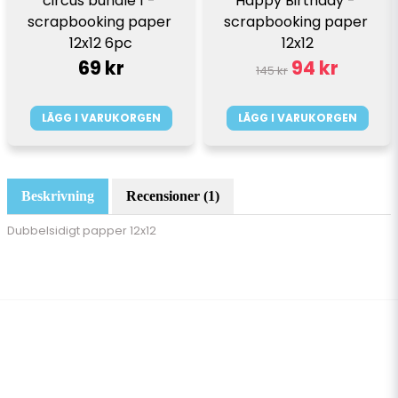
circus bundle 1 - 
Happy Birthday - 
scrapbooking paper 
scrapbooking paper 
12x12 6pc
12x12
69 kr
94 kr
145 kr
LÄGG I VARUKORGEN
LÄGG I VARUKORGEN
Beskrivning
Recensioner (1)
Dubbelsidigt papper 12x12