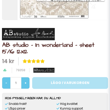
AB studio - In wonderland - sheet
15/16 12x12
14 kr
79358
LÄGG I VARUKORGEN
-
+
HOS PYSSELTAGEN HAR DU ALLTID
Snabb frakt!
Hög kvalitet
Låga priser
Kunnig support