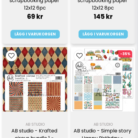
scrapbooking paper 
scrapbooking paper 
12x12 6pc
12x12 8pc
69 kr
145 kr
LÄGG I VARUKORGEN
LÄGG I VARUKORGEN
-35%
AB STUDIO
AB STUDIO
AB studio - Krafted 
AB studio - Simple story 