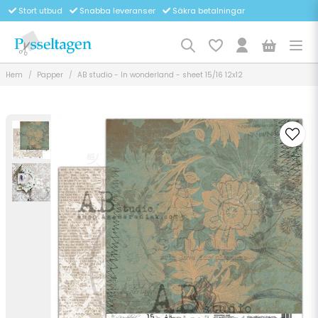
Stort utbud
Snabba leveranser
Säkra betalningar
Hem
Papper
AB studio - In wonderland - sheet 15/16 12x12