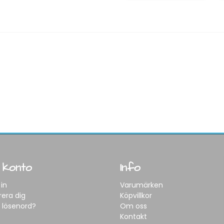
 konto
Info
in
Varumärken
rera dig
Köpvillkor
 lösenord?
Om oss
Kontakt