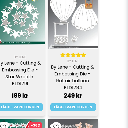
BY LENE
BY LENE
By Lene - Cutting & 
By Lene - Cutting & 
Embossing Die -
Embossing Die - 
Star Wreath 
Hot air balloon 
BLD1791
BLD1784
189 kr
249 kr
LÄGG I VARUKORGEN
LÄGG I VARUKORGEN
-36%