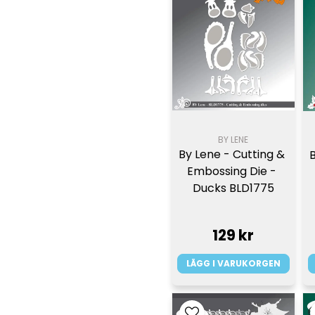
BY LENE
By Lene - Cutting & 
Embossing Die - 
Ducks BLD1775
129 kr
LÄGG I VARUKORGEN