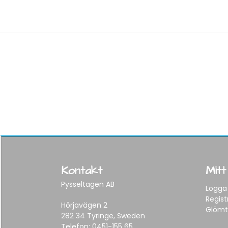
Kontakt
Mitt
Pysseltagen AB
Logga 
Regist
Hörjavägen 2
Glömt
282 34 Tyringe, Sweden
Telefon:
0451-155 65