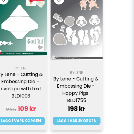
BY LENE
BY LENE
By Lene - Cutting & 
By Lene - Cutting & 
Embossing Die - 
Embossing Die - 
Envelope with text  
Happy Pigs  
BLD1003
BLD1755
109 kr
198 kr
169 kr
LÄGG I VARUKORGEN
LÄGG I VARUKORGEN