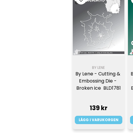
BY LENE
By Lene - Cutting & 
Embossing Die - 
Broken ice  BLD1781
139 kr
LÄGG I VARUKORGEN