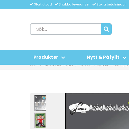
Stort utbud
Snabba leveranser
Säkra betalningar
Produkter
Nytt & Påfyllt
Hem
Dies & Emb. folder
By Lene
By Lene - Cutting 