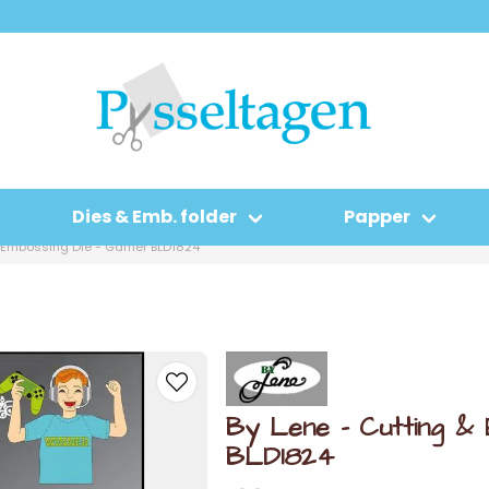
Dies & Emb. folder
Papper
& Embossing Die - Gamer BLD1824
By Lene - Cutting &
BLD1824