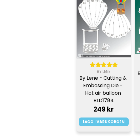
BY LENE
By Lene - Cutting & 
Embossing Die - 
Hot air balloon 
BLD1784
249 kr
LÄGG I VARUKORGEN