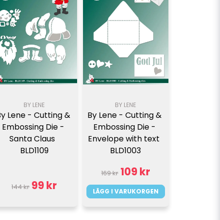
BY LENE
BY LENE
By Lene - Cutting & 
By Lene - Cutting & 
Embossing Die - 
Embossing Die - 
Santa Claus  
Envelope with text  
BLD1109
BLD1003
109 kr
169 kr
99 kr
144 kr
LÄGG I VARUKORGEN