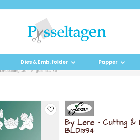
Dies & Emb. folder
Papper
 Embossing Die - "Angels" BLD1394
By Lene - Cutting & E
BLD1394