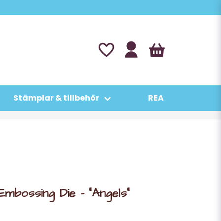
Stämplar & tillbehör
REA
mbossing Die - "Angels"