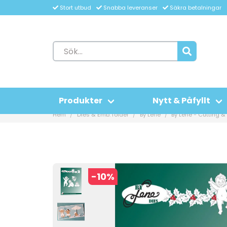
Stort utbud
Snabba leveranser
Säkra betalningar
Produkter
Nytt & Påfyllt
Hem
Dies & Emb. folder
By Lene
By Lene - Cutting &
-
10
%