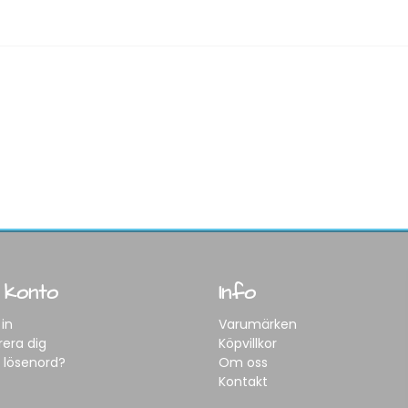
 konto
Info
in
Varumärken
rera dig
Köpvillkor
 lösenord?
Om oss
Kontakt