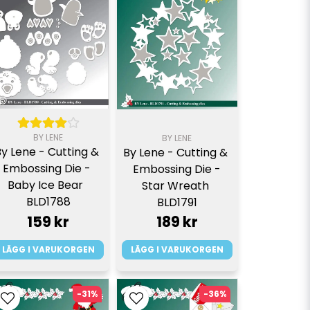
BY LENE
BY LENE
By Lene - Cutting & 
By Lene - Cutting & 
Embossing Die - 
Embossing Die -
Baby Ice Bear  
Star Wreath 
BLD1788
BLD1791
159 kr
189 kr
LÄGG I VARUKORGEN
LÄGG I VARUKORGEN
-31%
-36%