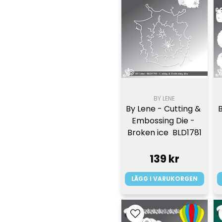
BY LENE
By Lene - Cutting & 
Embossing Die - 
Broken ice  BLD1781
139 kr
LÄGG I VARUKORGEN