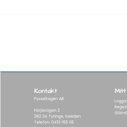
Kontakt
Mitt
Pysseltagen AB
Logga 
Regist
Hörjavägen 2
Glömt
282 34 Tyringe, Sweden
Telefon:
0451-155 65