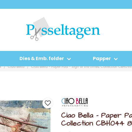
Dies & Emb. folder
Papper
r
Ciao Bella
Ciao Bella - Paper Pad - Sign of the times Collection CBH044
Ciao Bella - Paper Pa
Collection CBH044 