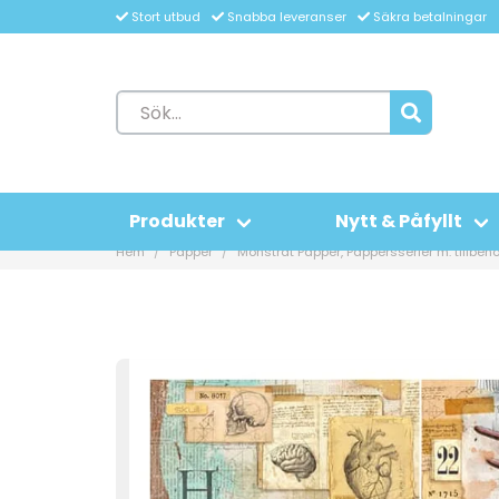
Stort utbud
Snabba leveranser
Säkra betalningar
Produkter
Nytt & Påfyllt
Hem
Papper
Mönstrat Papper, Pappersserier m. tillbehö