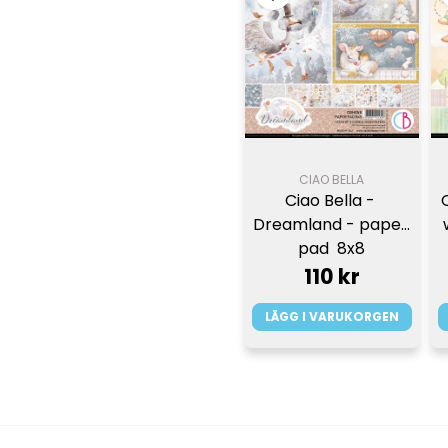
CIAO BELLA
Ciao Bella - 
Dreamland - paper 
pad  8x8
110 kr
LÄGG I VARUKORGEN