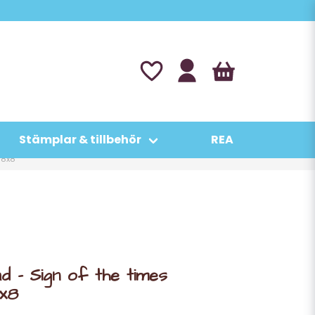
Stämplar & tillbehör
REA
 8x8
d - Sign of the times
8x8