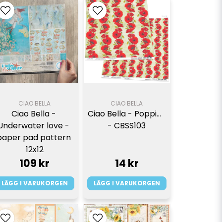
CIAO BELLA
CIAO BELLA
Ciao Bella - 
Ciao Bella - Poppies 
Underwater love - 
- CBSS103
paper pad pattern 
12x12
109 kr
14 kr
LÄGG I VARUKORGEN
LÄGG I VARUKORGEN