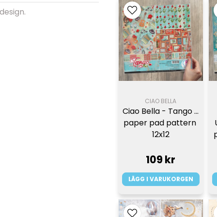
 design.
CIAO BELLA
Ciao Bella - Tango - 
paper pad pattern 
12x12
109 kr
LÄGG I VARUKORGEN