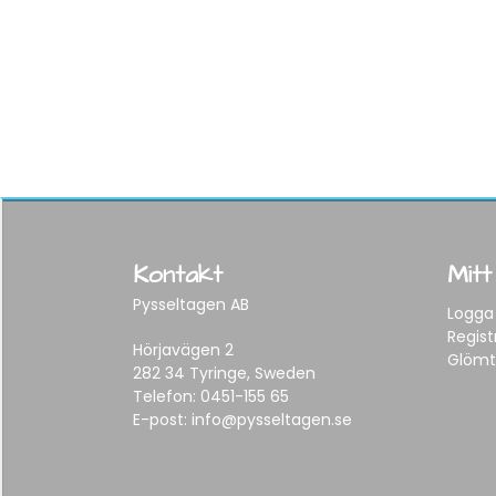
Kontakt
Mitt
Pysseltagen AB
Logga 
Regist
Hörjavägen 2
Glömt
282 34 Tyringe, Sweden
Telefon:
0451-155 65
E-post:
info@pysseltagen.se