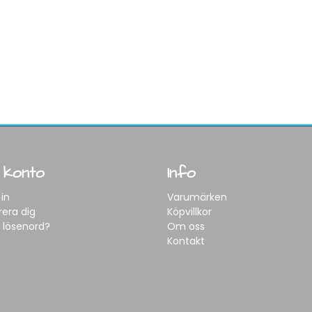
 konto
Info
in
Varumärken
rera dig
Köpvillkor
 lösenord?
Om oss
Kontakt