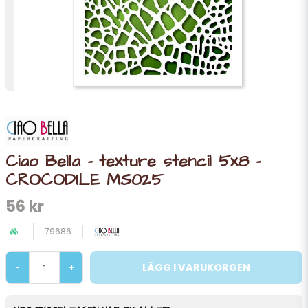
Ciao Bella - texture stencil 5x8 -
CROCODILE MS025
56 kr
79686
LÄGG I VARUKORGEN
-
+