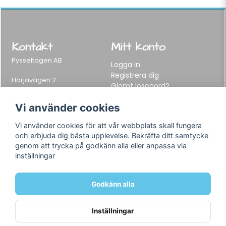
Kontakt
Mitt konto
Pysseltagen AB
Logga in
Registrera dig
Hörjavägen 2
Glömt lösenord?
282 34 Tyringe, Sweden
Telefon:
0451-155 65
Vi använder cookies
E-post:
info@pysseltagen.se
Vi använder cookies för att vår webbplats skall fungera
och erbjuda dig bästa upplevelse. Bekräfta ditt samtycke
Info
Följ oss
genom att trycka på godkänn alla eller anpassa via
inställningar
Varumärken
Facebook
Köpvillkor
Instagram
Om oss
Godkänn alla
Kontakt
Inställningar