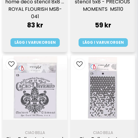
home deco stencil 8x8 - 
stencil 5x8 - PRECIOUS 
ROYAL FLOURISH MS8-
MOMENTS  MS110
041
83 kr
59 kr
LÄGG I VARUKORGEN
LÄGG I VARUKORGEN
CIAO BELLA
CIAO BELLA