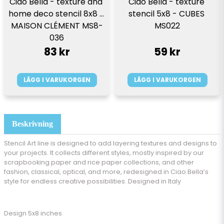
Ciao Bella - texture and 
Ciao Bella - texture 
home deco stencil 8x8 - 
stencil 5x8 - CUBES 
MAISON CLÉMENT MS8-
MS022
036
83 kr
59 kr
LÄGG I VARUKORGEN
LÄGG I VARUKORGEN
Beskrivning
Stencil Art line is designed to add layering textures and designs to
your projects. It collects different styles, mostly inspired by our
scrapbooking paper and rice paper collections, and other
fashion, classical, optical, and more, redesigned in Ciao Bella’s
style for endless creative possibilities.
Designed in Italy
Design 5x8 inches