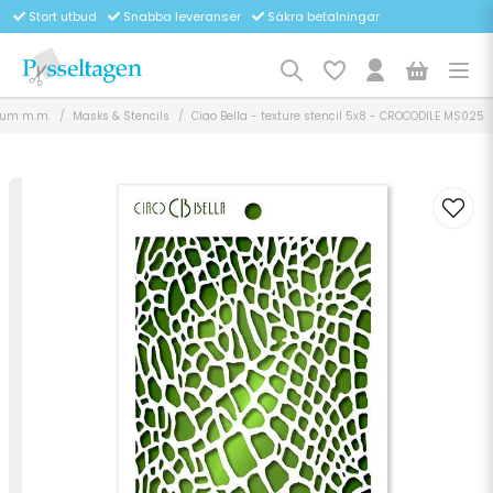
Stort utbud
Snabba leveranser
Säkra betalningar
dium m.m.
Masks & Stencils
Ciao Bella - texture stencil 5x8 - CROCODILE MS025