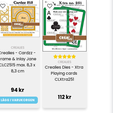
CREALIES
Crealies - Cardzz - 
rame & Inlay Jane 
CREALIES
CLCZ515 max. 8,3 x 
Crealies Dies - Xtra 
8,3 cm
Playing cards 
CLXtra251
94 kr
112 kr
LÄGG I VARUKORGEN