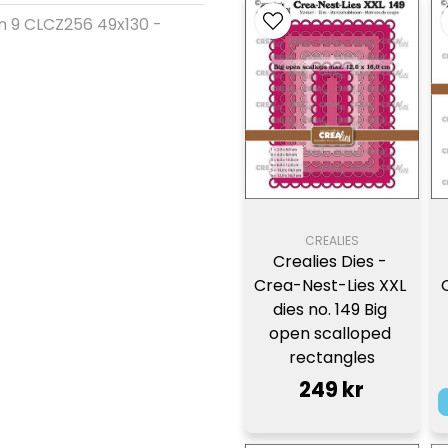
n 9 CLCZ256 49x130 -
CREALIES
Crealies Dies - 
Crea-Nest-Lies XXL 
dies no. 149 Big 
open scalloped 
rectangles
249 kr