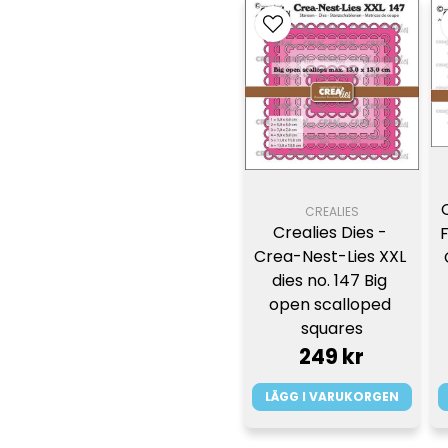
CREALIES
Crealies Dies - 
F
Crea-Nest-Lies XXL 
dies no. 147 Big 
open scalloped 
squares
249 kr
LÄGG I VARUKORGEN