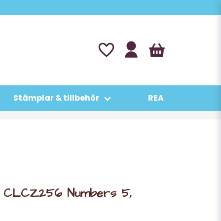
Stämplar & tillbehör
REA
no CLCZ256 Numbers 5,