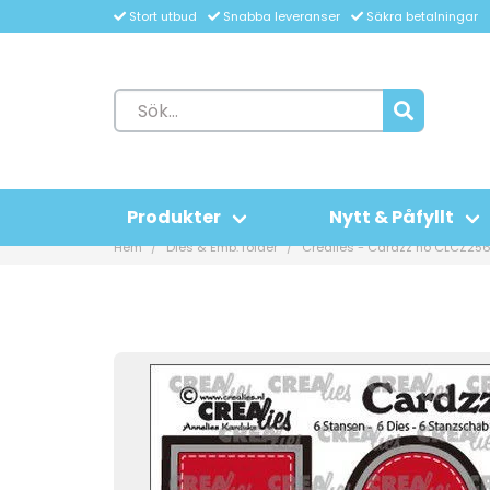
Stort utbud
Snabba leveranser
Säkra betalningar
Produkter
Nytt & Påfyllt
Hem
Dies & Emb. folder
Crealies - Cardzz no CLCZ25