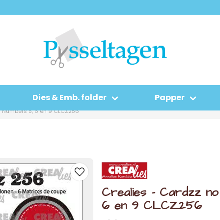
Dies & Emb. folder
Papper
6 Numbers 5, 6 en 9 CLCZ256
Crealies - Cardzz 
6 en 9 CLCZ256