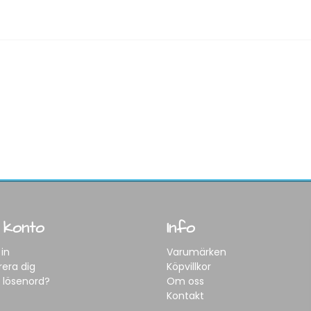
 konto
Info
in
Varumärken
rera dig
Köpvillkor
 lösenord?
Om oss
Kontakt