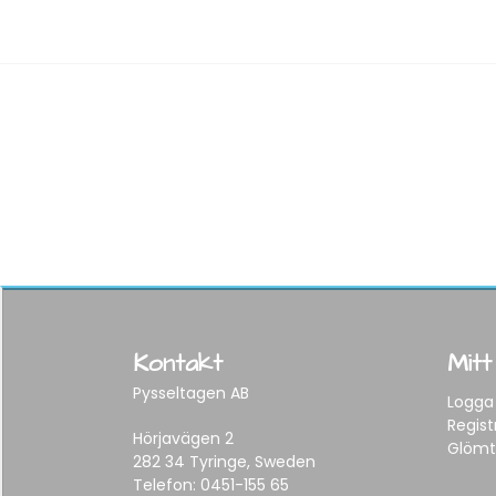
Kontakt
Mitt
Pysseltagen AB
Logga 
Regist
Hörjavägen 2
Glömt
282 34 Tyringe, Sweden
Telefon:
0451-155 65