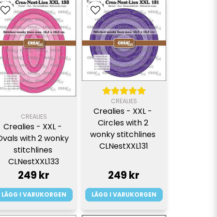
CREALIES
Crealies - XXL - 
CREALIES
Circles with 2 
Crealies - XXL - 
wonky stitchlines 
Ovals with 2 wonky 
CLNestXXL131
stitchlines 
CLNestXXL133
249 kr
249 kr
LÄGG I VARUKORGEN
LÄGG I VARUKORGEN