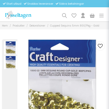
Stort utbud
Snabba leveranser
Säkra betalningar
Hem
Produkter
Dekorationer
Cupped Sequins 5mm 800/Pkg - Gold