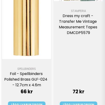
STAMPERIA
Dress my craft - 
Transfer Me Vintage 
Measurement Tapes 
DMCDP5579
SPELLBINDERS
Foil - Spellbinders 
Polished Brass GLF-024  
- 12.7cm x 4.6m
66 kr
72 kr
LÄGG I VARUKORGEN
LÄGG I VARUKORGEN