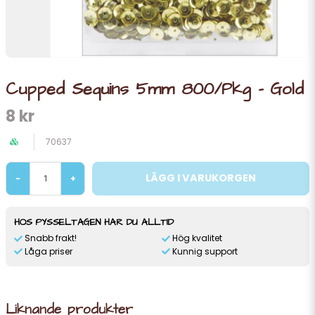
Cupped Sequins 5mm 800/Pkg - Gold
8 kr
70637
LÄGG I VARUKORGEN
-
+
HOS PYSSELTAGEN HAR DU ALLTID
Snabb frakt!
Hög kvalitet
Låga priser
Kunnig support
Liknande produkter