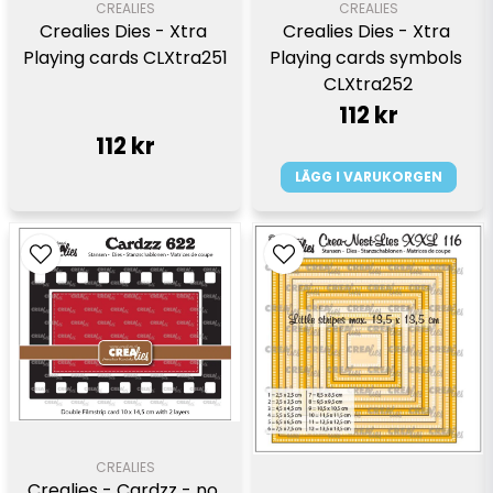
CREALIES
CREALIES
Crealies Dies - Xtra 
Crealies Dies - Xtra 
Playing cards CLXtra251
Playing cards symbols 
CLXtra252
112 kr
112 kr
LÄGG I VARUKORGEN
CREALIES
Crealies - Cardzz - no 