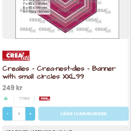
Crealies - Crea-nest-dies - Banner
with small circles XXL99
249 kr
77363
LÄGG I VARUKORGEN
-
+