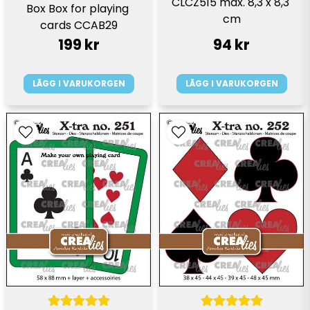
CLCZ515 max. 8,3 x 8,3 
Box Box for playing 
cm
cards CCAB29
199 kr
94 kr
LÄGG I VARUKORGEN
LÄGG I VARUKORGEN