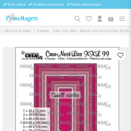
Stort utbud
Snabba leveranser
Säkra betalningar
Dies & Emb. folder
Crealies - Crea-nest-dies - Banner with small circles XXL99