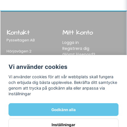
Kontakt
Mitt konto
Pysseltagen AB
Logga in
Registrera dig
Hörjavägen 2
Glömt lösenord?
282 34 Tyringe, Sweden
Telefon:
0451-155 65
Vi använder cookies
E-post:
info@pysseltagen.se
Vi använder cookies för att vår webbplats skall fungera
och erbjuda dig bästa upplevelse. Bekräfta ditt samtycke
Info
Följ oss
genom att trycka på godkänn alla eller anpassa via
inställningar
Varumärken
Facebook
Köpvillkor
Instagram
Om oss
Godkänn alla
Kontakt
Inställningar