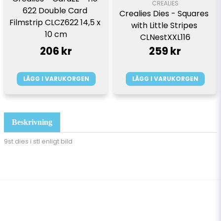
CREALIES
622 Double Card 
Crealies Dies - Squares 
Filmstrip CLCZ622 14,5 x 
with Little Stripes 
10 cm
CLNestXXL116
206 kr
259 kr
LÄGG I VARUKORGEN
LÄGG I VARUKORGEN
Beskrivning
9st dies i stl enligt bild