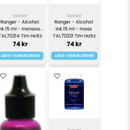
RANGER
RANGER
Ranger - Alcohol 
Ranger - Alcohol 
nk 15 ml - monsoon 
Ink 15 ml - moss 
TAL70214 Tim Holtz
TAL70221 Tim Holtz
74 kr
74 kr
LÄGG I VARUKORGEN
LÄGG I VARUKORGEN