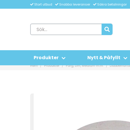
Stort utbud
Snabba leveranser
Säkra betalningar
Produkter
Nytt & Påfyllt
Hem
Produkter
Färg, Lim, Medium m.m.
Dubbelhäfta