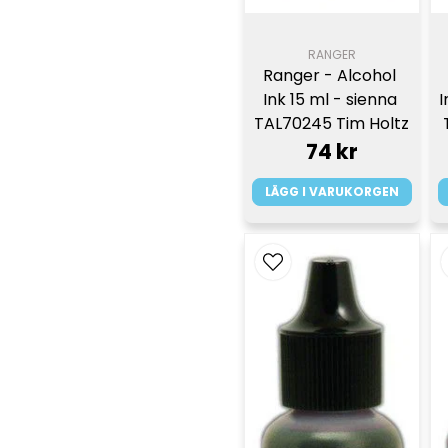
RANGER
Ranger - Alcohol 
Ink 15 ml - sienna 
I
TAL70245 Tim Holtz
74 kr
LÄGG I VARUKORGEN