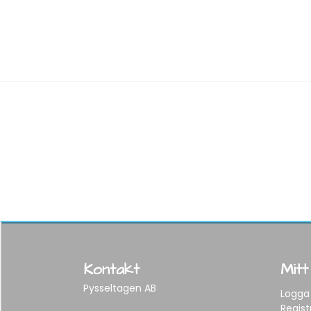
Kontakt
Mitt
Pysseltagen AB
Logga 
Regist