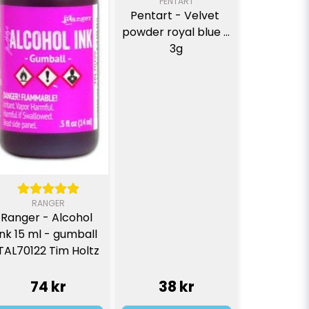
PENTART
Pentart - Velvet 
powder royal blue - 
3g
RANGER
Ranger - Alcohol 
Ink 15 ml - gumball 
TAL70122 Tim Holtz
74 kr
38 kr