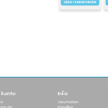
LÄGG I VARUKORGEN
 konto
Info
in
Varumärken
rera dig
Köpvillkor