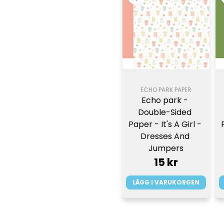
ECHO PARK PAPER
Echo park - 
Double-Sided 
Paper - It's A Girl - 
Dresses And 
Jumpers
15 kr
LÄGG I VARUKORGEN