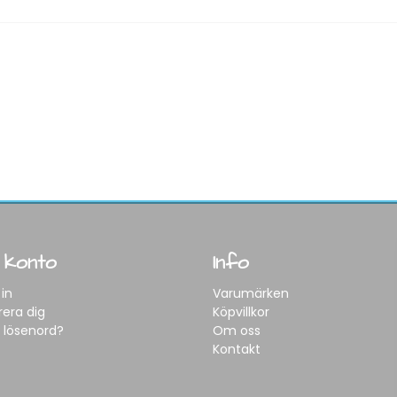
 konto
Info
in
Varumärken
rera dig
Köpvillkor
 lösenord?
Om oss
Kontakt