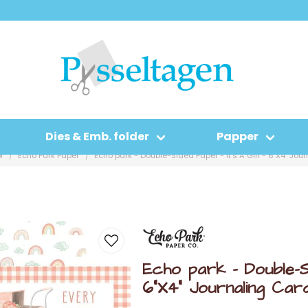
Dies & Emb. folder
Papper
r
Echo Park Paper
Echo park - Double-Sided Paper - It's A Girl - 6"X4" Jou
Echo park - Double-Si
6"X4" Journaling Car