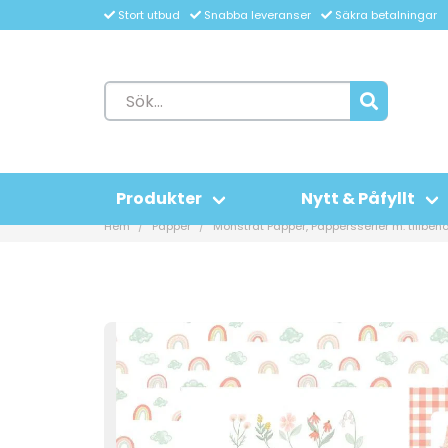
Stort utbud
Snabba leveranser
Säkra betalningar
Produkter
Nytt & Påfyllt
Hem
Papper
Mönstrat Papper, Pappersserier m. tillbehö