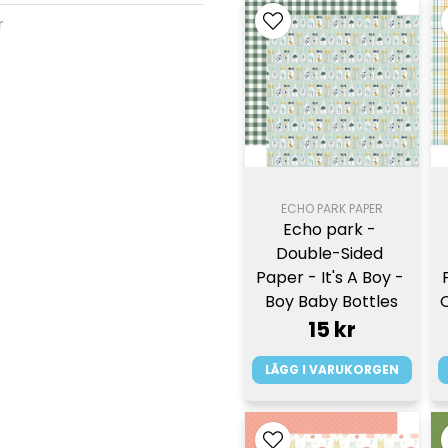
r
ECHO PARK PAPER
Echo park - 
Double-Sided 
Paper - It's A Boy - 
Boy Baby Bottles
O
15 kr
LÄGG I VARUKORGEN