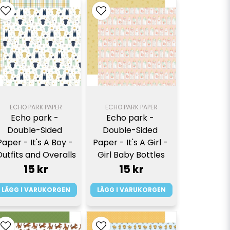
ECHO PARK PAPER
ECHO PARK PAPER
Echo park - 
Echo park - 
Double-Sided 
Double-Sided 
Paper - It's A Boy - 
Paper - It's A Girl - 
utfits and Overalls
Girl Baby Bottles
15 kr
15 kr
LÄGG I VARUKORGEN
LÄGG I VARUKORGEN