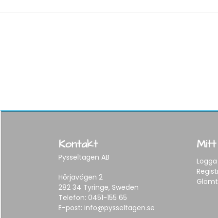
Kontakt
Mitt
Pysseltagen AB
Logga 
Regist
Hörjavägen 2
Glömt
282 34 Tyringe, Sweden
Telefon:
0451-155 65
E-post:
info@pysseltagen.se