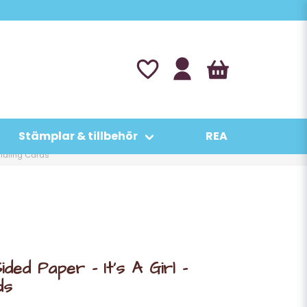
Stämplar & tillbehör
REA
rnaling Cards
ded Paper - It's A Girl -
ds