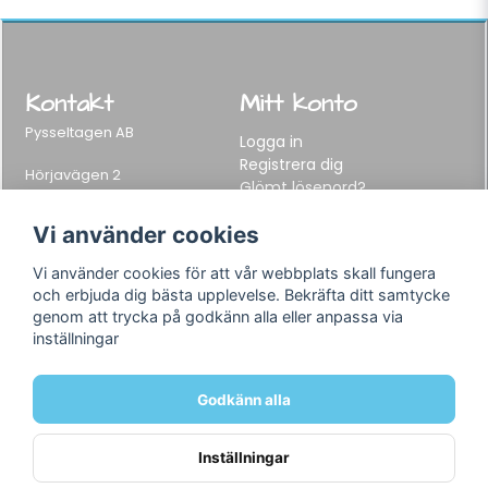
Kontakt
Mitt konto
Pysseltagen AB
Logga in
Registrera dig
Hörjavägen 2
Glömt lösenord?
282 34 Tyringe, Sweden
Telefon:
0451-155 65
Vi använder cookies
E-post:
info@pysseltagen.se
Vi använder cookies för att vår webbplats skall fungera
och erbjuda dig bästa upplevelse. Bekräfta ditt samtycke
Info
Följ oss
genom att trycka på godkänn alla eller anpassa via
inställningar
Varumärken
Facebook
Köpvillkor
Instagram
Om oss
Godkänn alla
Kontakt
Inställningar