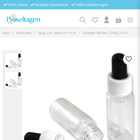
Stort utbud
Snabba leveranser
Säkra betalningar
Hem
Produkter
Färg, Lim, Medium m.m.
Dropper Bottles 2/Pkg 20ml