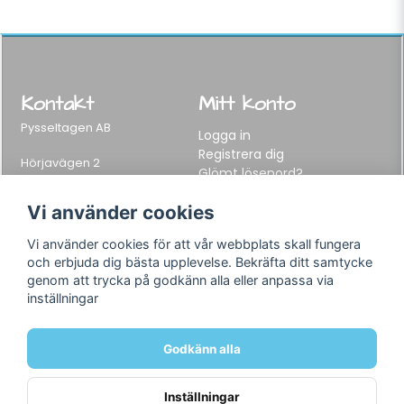
Kontakt
Mitt konto
Pysseltagen AB
Logga in
Registrera dig
Hörjavägen 2
Glömt lösenord?
282 34 Tyringe, Sweden
Telefon:
0451-155 65
Vi använder cookies
E-post:
info@pysseltagen.se
Vi använder cookies för att vår webbplats skall fungera
och erbjuda dig bästa upplevelse. Bekräfta ditt samtycke
Info
Följ oss
genom att trycka på godkänn alla eller anpassa via
inställningar
Varumärken
Facebook
Köpvillkor
Instagram
Om oss
Godkänn alla
Kontakt
Inställningar