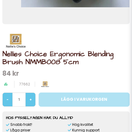
Nellies Choice Ergonomic Blending
Brush NMMB008 5cm
84 kr
77662
LÄGG I VARUKORGEN
-
+
HOS PYSSELTAGEN HAR DU ALLTID
Snabb frakt!
Hög kvalitet
Låga priser
Kunnig support