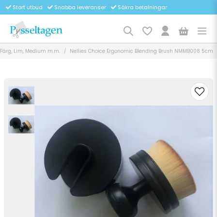
Stort utbud
Snabba leveranser
Säkra betalningar
Färg, Lim, Medium m.m.
Nellies Choice Ergonomic Blending Brush NMMB008 5cm