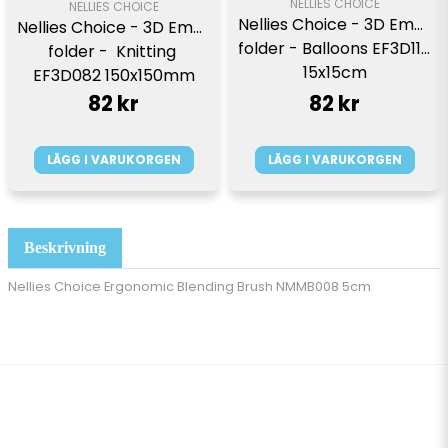
NELLIES CHOICE
NELLIES CHOICE
Nellies Choice - 3D Emb. 
Nellies Choice - 3D Emb. 
folder - Balloons EF3D115  
folder -  Knitting 
15x15cm
EF3D082 150x150mm
82 kr
82 kr
LÄGG I VARUKORGEN
LÄGG I VARUKORGEN
Beskrivning
Nellies Choice Ergonomic Blending Brush NMMB008 5cm