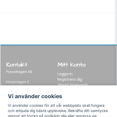
Kontakt
Mitt konto
Pysseltagen AB
Logga in
Registrera dig
Hörjavägen 2
Glömt lösenord?
282 34 Tyringe, Sweden
Telefon:
0451-155 65
Vi använder cookies
E-post:
info@pysseltagen.se
Vi använder cookies för att vår webbplats skall fungera
och erbjuda dig bästa upplevelse. Bekräfta ditt samtycke
Info
Följ oss
genom att trycka på godkänn alla eller anpassa via