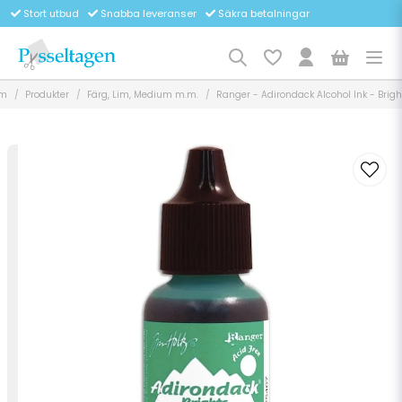
Stort utbud
Snabba leveranser
Säkra betalningar
m
Produkter
Färg, Lim, Medium m.m.
Ranger - Adirondack Alcohol Ink - Brigh