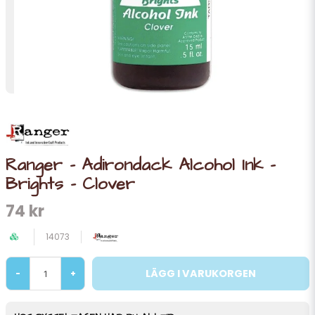
Ranger - Adirondack Alcohol Ink -
Brights - Clover
74 kr
14073
LÄGG I VARUKORGEN
-
+