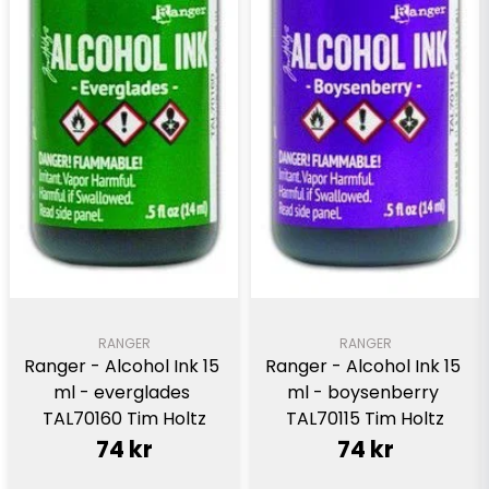
RANGER
RANGER
Ranger - Alcohol Ink 15 
Ranger - Alcohol Ink 15 
ml - everglades 
ml - boysenberry 
TAL70160 Tim Holtz
TAL70115 Tim Holtz
74 kr
74 kr