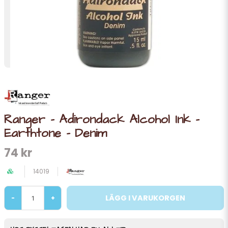
Ranger - Adirondack Alcohol Ink -
Earthtone - Denim
74 kr
14019
LÄGG I VARUKORGEN
-
+