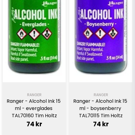
RANGER
RANGER
Ranger - Alcohol Ink 15 
Ranger - Alcohol Ink 15 
ml - everglades 
ml - boysenberry 
TAL70160 Tim Holtz
TAL70115 Tim Holtz
74 kr
74 kr