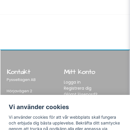
Kontakt
Mitt konto
Pysseltagen AB
Logga in
Registrera dig
Hörjavägen 2
Glömt lösenord?
282 34 Tyringe, Sweden
Telefon:
0451-155 65
Vi använder cookies
E-post:
info@pysseltagen.se
Vi använder cookies för att vår webbplats skall fungera
och erbjuda dig bästa upplevelse. Bekräfta ditt samtycke
Info
Följ oss
genom att trycka på godkänn alla eller anpassa via