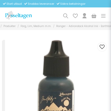
Stort utbud
Snabba leveranser
Säkra betalningar
Produkter
Färg, Lim, Medium m.m.
Ranger - Adirondack Alcohol Ink - Eartht