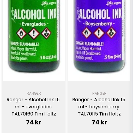
RANGER
RANGER
Ranger - Alcohol Ink 15 
Ranger - Alcohol Ink 15 
ml - everglades 
ml - boysenberry 
TAL70160 Tim Holtz
TAL70115 Tim Holtz
74 kr
74 kr