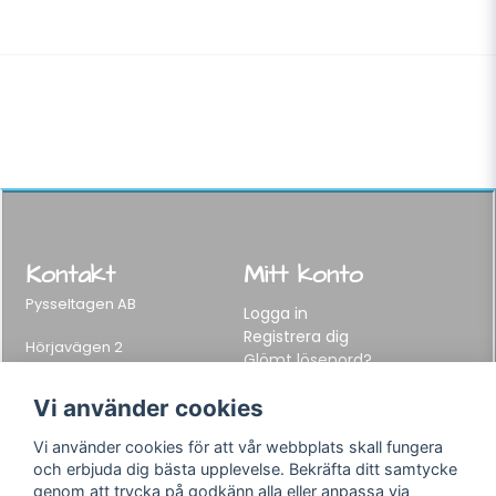
Kontakt
Mitt konto
Pysseltagen AB
Logga in
Registrera dig
Hörjavägen 2
Glömt lösenord?
282 34 Tyringe, Sweden
Telefon:
0451-155 65
Vi använder cookies
E-post:
info@pysseltagen.se
Vi använder cookies för att vår webbplats skall fungera
och erbjuda dig bästa upplevelse. Bekräfta ditt samtycke
Info
Följ oss
genom att trycka på godkänn alla eller anpassa via