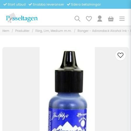
Stort utbud
Snabba leveranser
Säkra betalningar
Hem
Produkter
Färg, Lim, Medium m.m.
Ranger - Adirondack Alcohol Ink - 