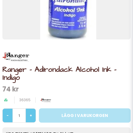
Ranger - Adirondack Alcohol Ink -
Indigo
74 kr
36365
LÄGG I VARUKORGEN
-
+