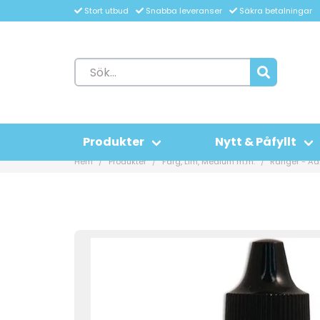
Stort utbud
Snabba leveranser
Säkra betalningar
Produkter
Nytt & Påfyllt
Hem
Produkter
Färg, Lim, Medium m.m.
Ranger - Adi