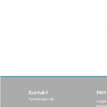
Kontakt
Mitt
Pysseltagen AB
Logga 
Regist