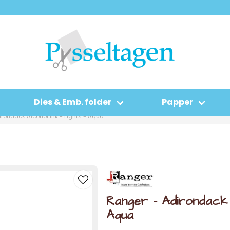
Dies & Emb. folder
Papper
rondack Alcohol Ink - Lights - Aqua
Ranger - Adirondack A
Aqua