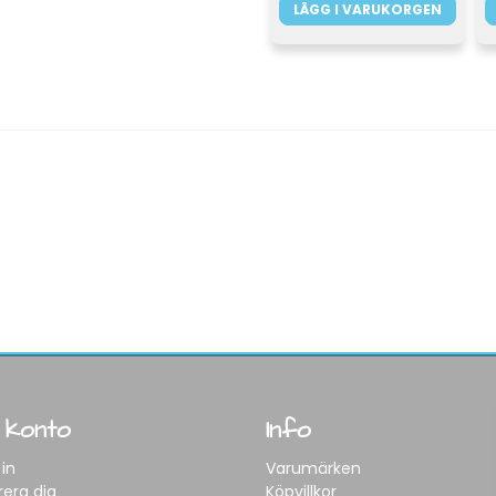
LÄGG I VARUKORGEN
 konto
Info
in
Varumärken
rera dig
Köpvillkor