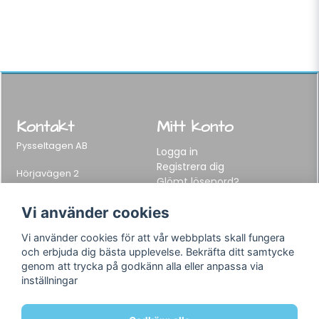
Kontakt
Mitt konto
Pysseltagen AB
Logga in
Registrera dig
Hörjavägen 2
Glömt lösenord?
282 34 Tyringe, Sweden
Telefon:
0451-155 65
Vi använder cookies
E-post:
info@pysseltagen.se
Vi använder cookies för att vår webbplats skall fungera
och erbjuda dig bästa upplevelse. Bekräfta ditt samtycke
Info
Följ oss
genom att trycka på godkänn alla eller anpassa via
inställningar
Varumärken
Facebook
Köpvillkor
Instagram
Om oss