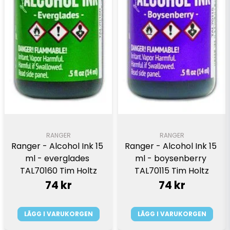
RANGER
RANGER
Ranger - Alcohol Ink 15 
Ranger - Alcohol Ink 15 
ml - everglades 
ml - boysenberry 
TAL70160 Tim Holtz
TAL70115 Tim Holtz
74 kr
74 kr
LÄGG I VARUKORGEN
LÄGG I VARUKORGEN