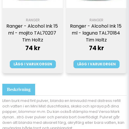
RANGER
RANGER
Ranger - Alcohol Ink 15 
Ranger - Alcohol Ink 15 
ml - mojito TAL70207 
ml - laguna TAL70184 
Tim Holtz
Tim Holtz
74 kr
74 kr
LÄGG I VARUKORGEN
LÄGG I VARUKORGEN
Beskrivning
Liten burk med fint pulver, blanda en knivsudd med distress refill
och vatten i en Mini Mist duschflaska, skaka och spraya på dina
papper, blommor m.m. Du kan också stämpla med Versa Mark
dynan...strö över pulver och pensla bort överflödigt. Pulvret går
även att blanda med akvarell färg, akrylfärg eller bara vatten, kan
användas både torrt och uppblandat.