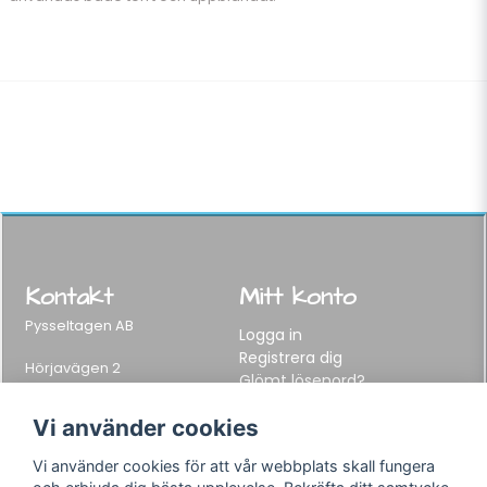
Kontakt
Mitt konto
Pysseltagen AB
Logga in
Registrera dig
Hörjavägen 2
Glömt lösenord?
282 34 Tyringe, Sweden
Telefon:
0451-155 65
Vi använder cookies
E-post:
info@pysseltagen.se
Vi använder cookies för att vår webbplats skall fungera