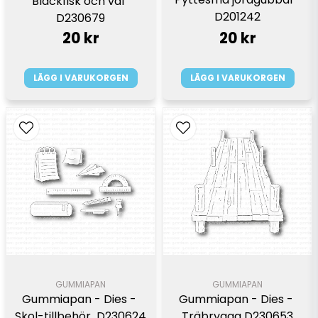
Bläckfisk och val  
D201242
D230679
20 kr
20 kr
LÄGG I VARUKORGEN
LÄGG I VARUKORGEN
GUMMIAPAN
GUMMIAPAN
Gummiapan - Dies - 
Gummiapan - Dies - 
Skol-tillbehör  D230624
Träbrygga D230653