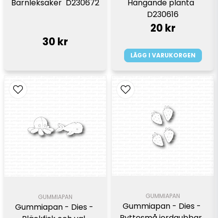
Barnleksaker  D230672
Hängande planta  
D230616
20 kr
30 kr
LÄGG I VARUKORGEN
GUMMIAPAN
GUMMIAPAN
Gummiapan - Dies - 
Gummiapan - Dies - 
Pyttesmå jordgubbar  