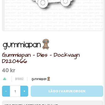
Gummiapan - Dies - Dockvagn
D220466
40 kr
81992
LÄGG I VARUKORGEN
-
+