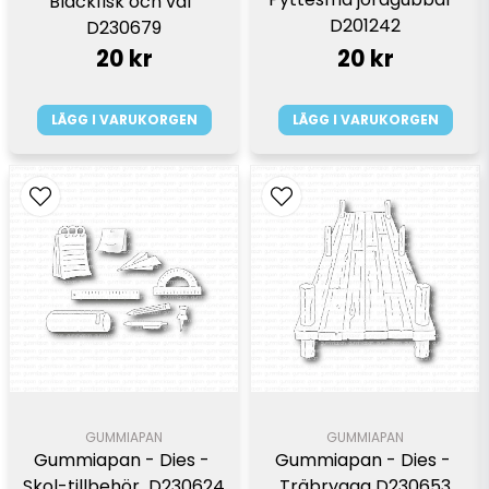
Bläckfisk och val  
D201242
D230679
20 kr
20 kr
LÄGG I VARUKORGEN
LÄGG I VARUKORGEN
GUMMIAPAN
GUMMIAPAN
Gummiapan - Dies - 
Gummiapan - Dies - 
Skol-tillbehör  D230624
Träbrygga D230653