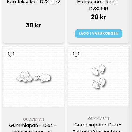
Barnleksaker  D230672
Hängande planta  
D230616
20 kr
30 kr
LÄGG I VARUKORGEN
GUMMIAPAN
GUMMIAPAN
Gummiapan - Dies - 
Gummiapan - Dies - 
Pyttesmå jordgubbar  