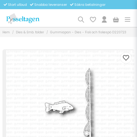
Stort utbud
Snabba leveranser
Säkra betalningar
Hem
Dies & Emb. folder
Gummiapan - Dies - Fisk och fiskespö D220723