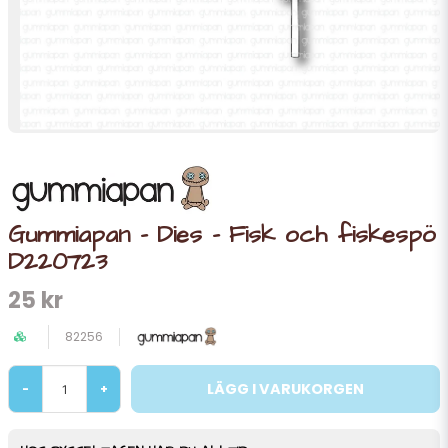
Gummiapan - Dies - Fisk och fiskespö
D220723
25 kr
82256
LÄGG I VARUKORGEN
-
+