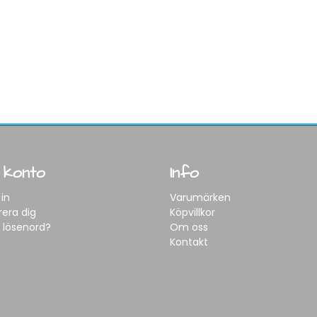
 konto
Info
in
Varumärken
rera dig
Köpvillkor
 lösenord?
Om oss
Kontakt