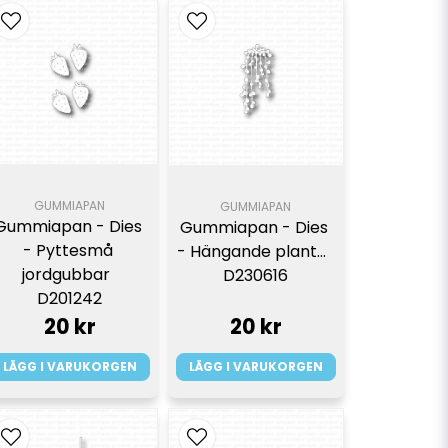
GUMMIAPAN
GUMMIAPAN
Gummiapan - Dies 
Gummiapan - Dies 
- Pyttesmå 
- Hängande planta  
jordgubbar  
D230616
D201242
20 kr
20 kr
LÄGG I VARUKORGEN
LÄGG I VARUKORGEN