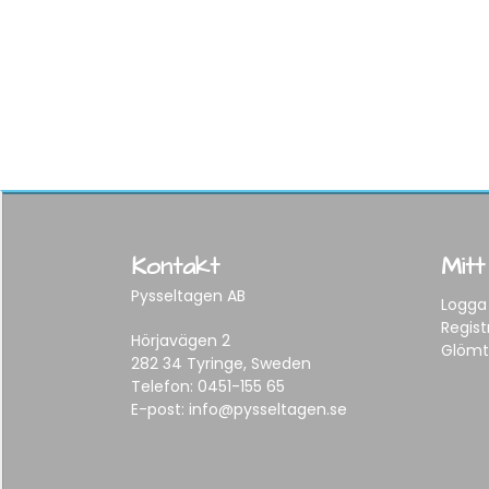
Kontakt
Mitt
Pysseltagen AB
Logga 
Regist
Hörjavägen 2
Glömt
282 34 Tyringe, Sweden
Telefon:
0451-155 65
E-post:
info@pysseltagen.se