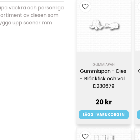
apa vackra och personliga
sortiment av diesen som
 bygga upp scener mm
GUMMIAPAN
Gummiapan - Dies 
- Bläckfisk och val  
D230679
20 kr
LÄGG I VARUKORGEN