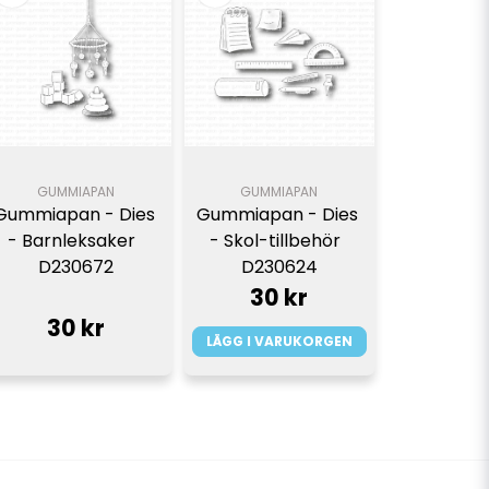
GUMMIAPAN
GUMMIAPAN
Gummiapan - Dies 
Gummiapan - Dies 
- Barnleksaker  
- Skol-tillbehör  
D230672
D230624
30 kr
30 kr
LÄGG I VARUKORGEN