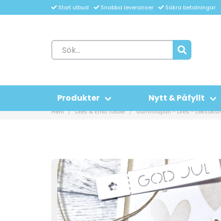
Stort utbud
Snabba leveranser
Säkra betalningar
Produkter
Nytt & Påfyllt
Hem
Dies & Emb. folder
Gummiapan - Dies - Leksaks