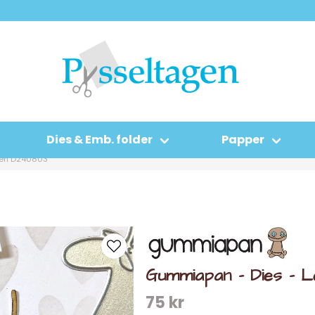
Dies & Emb. folder
Papper
ren D240803
Gummiapan - Dies -
75 kr