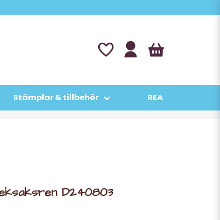
Stämplar & tillbehör
REA
 Leksaksren D240803