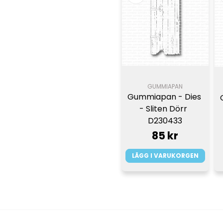
GUMMIAPAN
Gummiapan - Dies 
- Sliten Dörr  
D230433
85 kr
LÄGG I VARUKORGEN