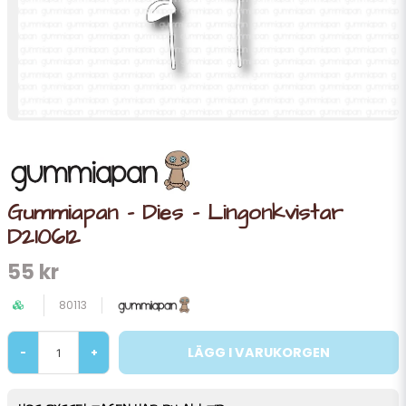
Gummiapan - Dies - Lingonkvistar
D210612
55 kr
80113
LÄGG I VARUKORGEN
-
+