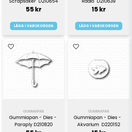
Scrapsaker  D210854
Radio  D210639
55 kr
15 kr
LÄGG I VARUKORGEN
LÄGG I VARUKORGEN
GUMMIAPAN
GUMMIAPAN
Gummiapan - Dies - 
Gummiapan - Dies -  
Paraply D210820
Akvarium  D220152