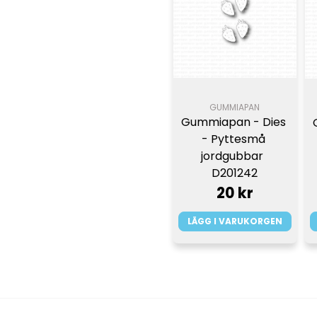
GUMMIAPAN
Gummiapan - Dies 
- Pyttesmå 
jordgubbar  
D201242
20 kr
LÄGG I VARUKORGEN