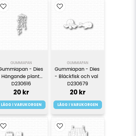
GUMMIAPAN
GUMMIAPAN
Gummiapan - Dies 
Gummiapan - Dies 
 Hängande planta  
- Bläckfisk och val  
D230616
D230679
20 kr
20 kr
LÄGG I VARUKORGEN
LÄGG I VARUKORGEN