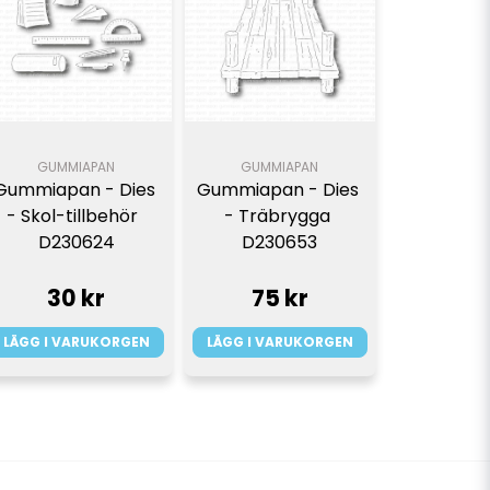
GUMMIAPAN
GUMMIAPAN
Gummiapan - Dies 
Gummiapan - Dies 
- Skol-tillbehör  
- Träbrygga 
D230624
D230653
30 kr
75 kr
LÄGG I VARUKORGEN
LÄGG I VARUKORGEN