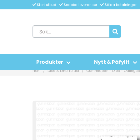
Stort utbud
Snabba leveranser
Säkra betalningar
Produkter
Nytt & Påfyllt
Hem
Dies & Emb. folder
Gummiapan - Dies - Odlingssk