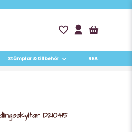
Stämplar & tillbehör
REA
dlingsskyltar D210415