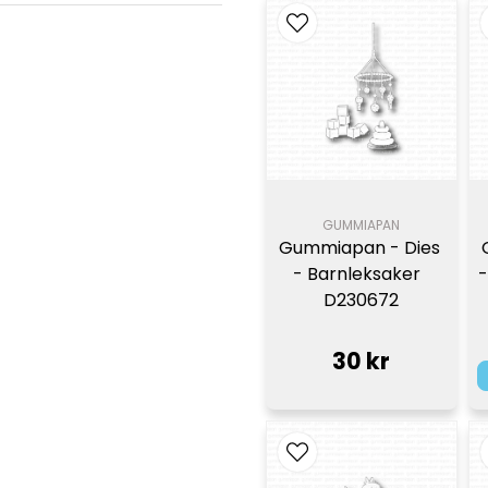
GUMMIAPAN
Gummiapan - Dies 
- Barnleksaker  
-
D230672
30 kr