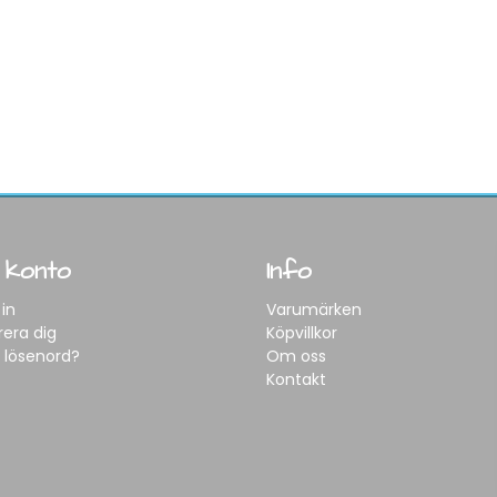
 konto
Info
in
Varumärken
rera dig
Köpvillkor
 lösenord?
Om oss
Kontakt