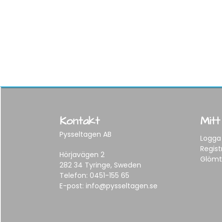
Kontakt
Mitt
Pysseltagen AB
Logga 
Regist
Hörjavägen 2
Glömt
282 34 Tyringe, Sweden
Telefon:
0451-155 65
E-post:
info@pysseltagen.se