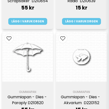
Scrapsaker  D210854
Radio  D210639
55 kr
15 kr
LÄGG I VARUKORGEN
LÄGG I VARUKORGEN
GUMMIAPAN
GUMMIAPAN
Gummiapan - Dies - 
Gummiapan - Dies -  
Paraply D210820
Akvarium  D220152