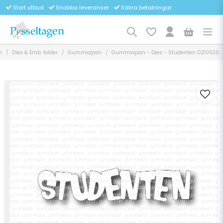
Stort utbud
Snabba leveranser
Säkra betalningar
m
Dies & Emb. folder
Gummiapan
Gummiapan - Dies - Studenten D210530