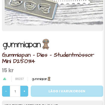
Gummiapan - Dies - Studentmössor
Mini D250314
15 kr
86237
LÄGG I VARUKORGEN
-
+