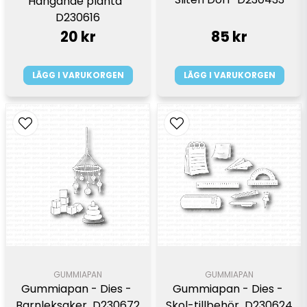
Hängande planta  
D230616
20 kr
85 kr
LÄGG I VARUKORGEN
LÄGG I VARUKORGEN
GUMMIAPAN
GUMMIAPAN
Gummiapan - Dies - 
Gummiapan - Dies - 
Barnleksaker  D230672
Skol-tillbehör  D230624