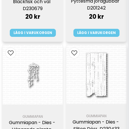
Pyttesmå jordgubbar  
Bläckfisk och val  
D201242
D230679
20 kr
20 kr
LÄGG I VARUKORGEN
LÄGG I VARUKORGEN
GUMMIAPAN
GUMMIAPAN
Gummiapan - Dies - 
Gummiapan - Dies - 
Sliten Dörr  D230433