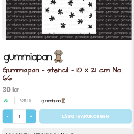
Gummiapan - stencil - 10 x 21 cm No.
66
30 kr
82546
LÄGG I VARUKORGEN
-
+