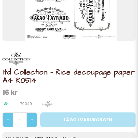
Itd Collection - Rice decoupage paper
A4 R0514
16 kr
79049
LÄGG I VARUKORGEN
-
+