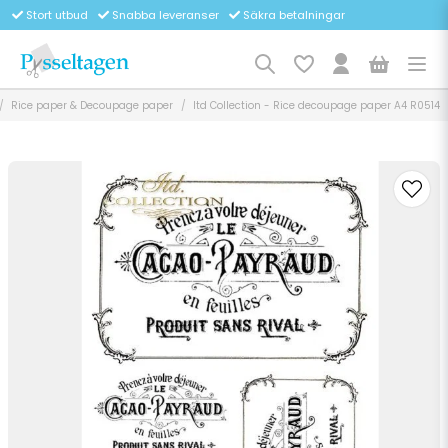
Stort utbud
Snabba leveranser
Säkra betalningar
Rice paper & Decoupage paper
Itd Collection - Rice decoupage paper A4 R0514