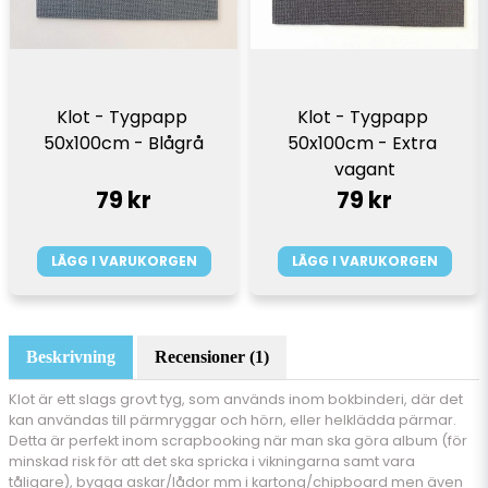
Klot - Tygpapp 
Klot - Tygpapp 
50x100cm - Blågrå
50x100cm - Extra 
vagant
79 kr
79 kr
LÄGG I VARUKORGEN
LÄGG I VARUKORGEN
Beskrivning
Recensioner (1)
Klot är ett slags grovt tyg, som används inom bokbinderi, där det
kan användas till pärmryggar och hörn, eller helklädda pärmar.
Detta är perfekt inom scrapbooking när man ska göra album (för
minskad risk för att det ska spricka i vikningarna samt vara
tåligare), bygga askar/lådor mm i kartong/chipboard men även