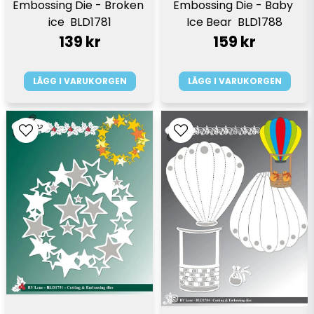
Embossing Die - Broken 
Embossing Die - Baby 
ice  BLD1781
Ice Bear  BLD1788
139 kr
159 kr
LÄGG I VARUKORGEN
LÄGG I VARUKORGEN