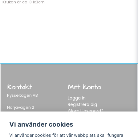
Krukan är ca 3,1x3cm
Kontakt
Mitt konto
Pysseltagen AB
Logga in
Registrera dig
Hörjavägen 2
Glömt lösenord?
282 34 Tyringe, Sweden
Telefon:
0451-155 65
Vi använder cookies
E-post:
info@pysseltagen.se
Vi använder cookies för att vår webbplats skall fungera