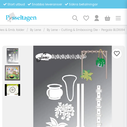
Stort utbud
Snabba leveranser
Säkra betalningar
ies & Emb. folder
By Lene
By Lene - Cutting & Embossing Die - Pergola BLD1684