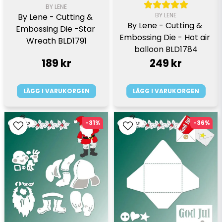
BY LENE
BY LENE
By Lene - Cutting & 
By Lene - Cutting & 
Embossing Die -Star 
Embossing Die - Hot air 
Wreath BLD1791
balloon BLD1784
189 kr
249 kr
LÄGG I VARUKORGEN
LÄGG I VARUKORGEN
-31%
-36%