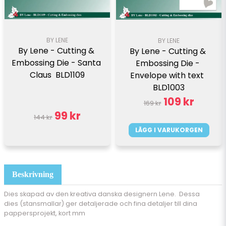
BY LENE
BY LENE
By Lene - Cutting & 
By Lene - Cutting & 
Embossing Die - Santa 
Embossing Die - 
Claus  BLD1109
Envelope with text  
BLD1003
109 kr
169 kr
99 kr
144 kr
LÄGG I VARUKORGEN
Beskrivning
Dies skapad av den kreativa danska designern Lene. Dessa
dies (stansmallar) ger detaljerade och fina detaljer till dina
pappersprojekt, kort mm