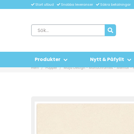
Stort utbud
Snabba leveranser
Säkra betalningar
Produkter
Nytt & Påfyllt
Hem
Papper
Maja Design - Monochromes - Memoir - 