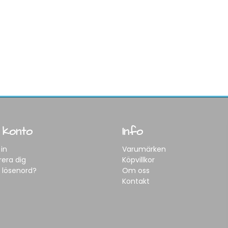
 konto
Info
in
Varumärken
rera dig
Köpvillkor
 lösenord?
Om oss
Kontakt