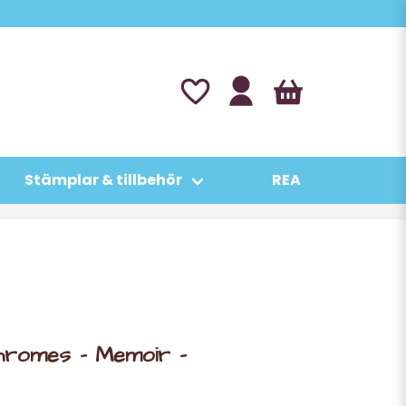
Stämplar & tillbehör
REA
hromes - Memoir -