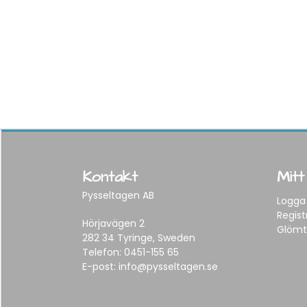
Kontakt
Mitt
Pysseltagen AB
Logga 
Regist
Hörjavägen 2
Glömt
282 34 Tyringe, Sweden
Telefon:
0451-155 65
E-post:
info@pysseltagen.se