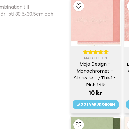
bination till
är i stl 30,5x30,5cm och
MAJA DESIGN
Maja Design - 
M
Monochromes - 
Strawberry Thief - 
Pink Milk
10 kr
LÄGG I VARUKORGEN