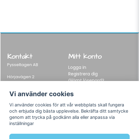
Kontakt
Mitt konto
Pysseltagen AB
Logga in
Registrera dig
Hörjavägen 2
Glömt lösenord?
282 34 Tyringe, Sweden
Telefon:
0451-155 65
Vi använder cookies
E-post:
info@pysseltagen.se
Vi använder cookies för att vår webbplats skall fungera
och erbjuda dig bästa upplevelse. Bekräfta ditt samtycke
Info
Följ oss
genom att trycka på godkänn alla eller anpassa via
inställningar
Varumärken
Facebook
Köpvillkor
Instagram
Om oss