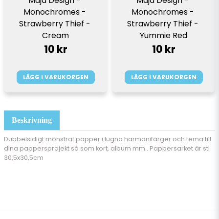
Maja Design - 
Maja Design - 
Monochromes - 
Monochromes - 
Strawberry Thief - 
Strawberry Thief - 
Cream
Yummie Red
10 kr
10 kr
LÄGG I VARUKORGEN
LÄGG I VARUKORGEN
Beskrivning
Dubbelsidigt mönstrat papper i lugna harmonifärger och tema till
dina pappersprojekt så som kort, album mm.. Pappersarket är stl
30,5x30,5cm