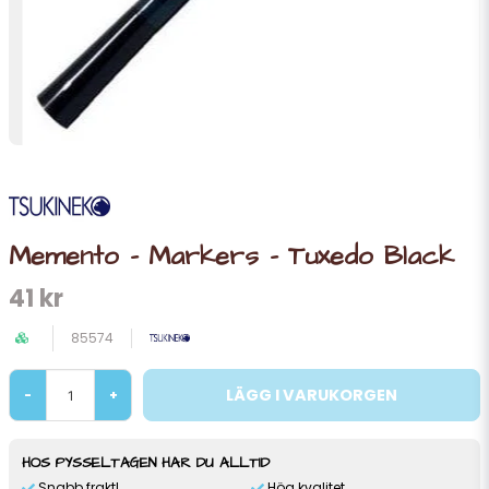
Memento - Markers - Tuxedo Black
41 kr
85574
LÄGG I VARUKORGEN
-
+
HOS PYSSELTAGEN HAR DU ALLTID
Snabb frakt!
Hög kvalitet