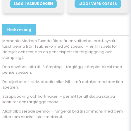
LÄGG I VARUKORGEN
LÄGG I VARUKORGEN
Beskrivning
Memento Markers Tuxedo Black är en vattenbaserad, syrafri
tuschpenna från Tsukineko med två spetsar – en fin spets för
detaljer och text, och en penselspets för färgläggning och
stämpling2
Den används ofta till: Stämpling – färglägg stämplar direkt med
penselspetsen.
Detaljarbete – skriv, doodla eller fyll i små detaljer med den fina
spetsen.
Scrapbooking och kortmakeri – perfekt för att skapa skarpa
konturer och färglägga motiv.
Alkoholbaserade pennor – fungerar bra tillsammans med dem
eftersom bläcket inte smetas ut.