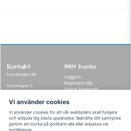
Kontakt
Mitt konto
Pysseltagen AB
Logga in
Registrera dig
Hörjavägen 2
Glömt lösenord?
282 34 Tyringe, Sweden
Telefon:
0451-155 65
Vi använder cookies
E-post:
info@pysseltagen.se
Vi använder cookies för att vår webbplats skall fungera
och erbjuda dig bästa upplevelse. Bekräfta ditt samtycke
Info
Följ oss
genom att trycka på godkänn alla eller anpassa via
inställningar
Varumärken
Facebook