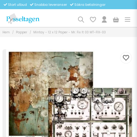
Stort utbud
Snabba leveranser
Säkra betalningar
Hem
Papper
Mintay - 12 x 12 Paper - Mr. Fix It 03 MT-FIX-03