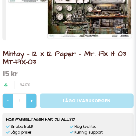
Mintay - 12 x 12 Paper - Mr. Fix It 03
MT-FIX-03
15 kr
84170
LÄGG I VARUKORGEN
-
+
HOS PYSSELTAGEN HAR DU ALLTID
Snabb frakt!
Hög kvalitet
Låga priser
Kunnig support