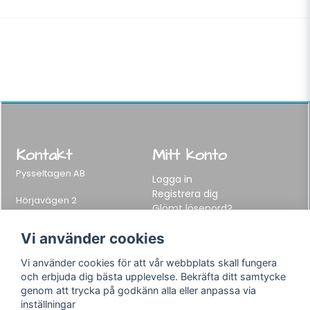
Kontakt
Mitt konto
Pysseltagen AB
Logga in
Registrera dig
Hörjavägen 2
Glömt lösenord?
282 34 Tyringe, Sweden
Telefon:
0451-155 65
Vi använder cookies
E-post:
info@pysseltagen.se
Vi använder cookies för att vår webbplats skall fungera
och erbjuda dig bästa upplevelse. Bekräfta ditt samtycke
Info
Följ oss
genom att trycka på godkänn alla eller anpassa via
inställningar
Varumärken
Facebook