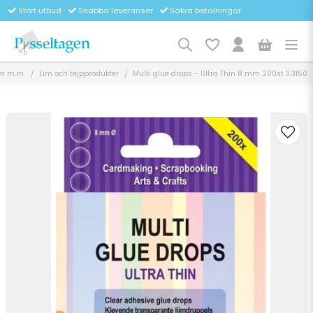
Stort utbud
Snabba leveranser
Säkra betalningar
um m.m.
Lim och tejpprodukter
Multi glue drops - Ultra Thin 8 mm 200st 3.3150