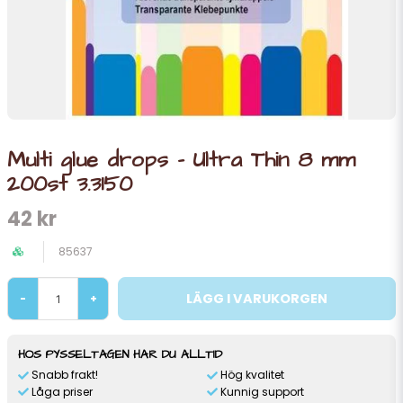
Multi glue drops - Ultra Thin 8 mm
200st 3.3150
42 kr
85637
LÄGG I VARUKORGEN
-
+
HOS PYSSELTAGEN HAR DU ALLTID
Snabb frakt!
Hög kvalitet
Låga priser
Kunnig support